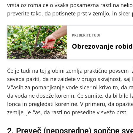
vrsta oziroma celo vsaka posamezna rastlina nekolik
preverite tako, da potisnete prst v zemljo, in sicer
PREBERITE TUDI
Obrezovanje robid
Če je tudi na tej globini zemlja praktično povsem 
seveda paziti, da ne zaidete v drugo skrajnost, saj
Včasih za pomanjkanje vode sicer ni krivo to, da r
da voda ne doseže korenin. Če sumite, da bi bilo la
lonca in pregledati korenine. V primeru, da opazit
zemlje, je čas, da rastlino presedite v svežo prst.
2. Preveč (neposredne) sončne sv