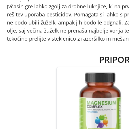
(včasih gre lahko zgolj za drobne luknjice, ki na pr
rešitev uporaba pesticidov. Pomagata si lahko s pre
ne bodo ubili žuželk, ampak jih bodo le odgnali. 
olje, saj večina žuželk ne prenaša najbolje vonja t
tekočino prelijte v steklenico z razpršilko in mešan
PRIPO