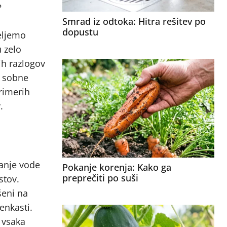
?
Smrad iz odtoka: Hitra rešitev po
dopustu
eljemo
 zelo
ih razlogov
o sobne
rimerih
.
anje vode
Pokanje korenja: Kako ga
preprečiti po suši
stov.
šeni na
enkasti.
a vsaka