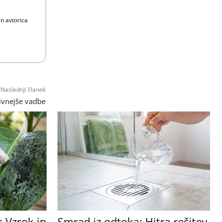
in avtorica
Naslednji članek
zivnejše vadbe
: Vzrok in
Smrad iz odtoka: Hitra rešitev