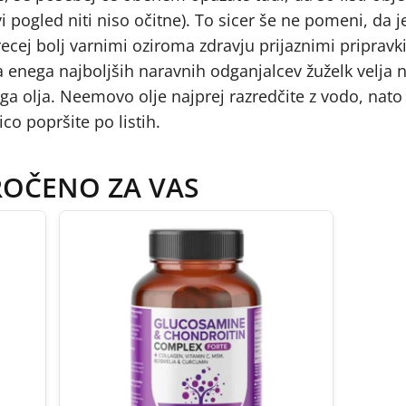
vi pogled niti niso očitne). To sicer še ne pomeni, da j
cej bolj varnimi oziroma zdravju prijaznimi pripravki,
Za enega najboljših naravnih odganjalcev žuželk velj
ega olja. Neemovo olje najprej razredčite z vodo, nato
ico popršite po listih.
ROČENO ZA VAS