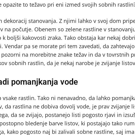
če opazite to težavo pri eni izmed svojih sobnih rastlin
 dekoracij stanovanja. Z njimi lahko v svoj dom prip
iv na počutje. Obenem so zelene rastline v stanovanju
 k boljši kakovosti zraka. Tako obstaja kar nekaj dobr
mi. Vendar pa se morate pri tem zavedati, da zahtevaj
pozorni na morebitne znake težav in da v tovrstnih p
 sobnih rastlin, da je nekaj narobe je zvijanje listov
aradi pomanjkanja vode
vsake rastlin. Tako ni nenavadno, da lahko pomanjk
 da rastlina ne dobiva dovolj vode, je prav zvijanje li
ga, da se zvijajo, postanejo listi pogosto rjavi in izsu
ostopno bledenje barve listov, ki postajajo tako rum
, kako pogosto naj bi zalivali sobne rastline, saj im