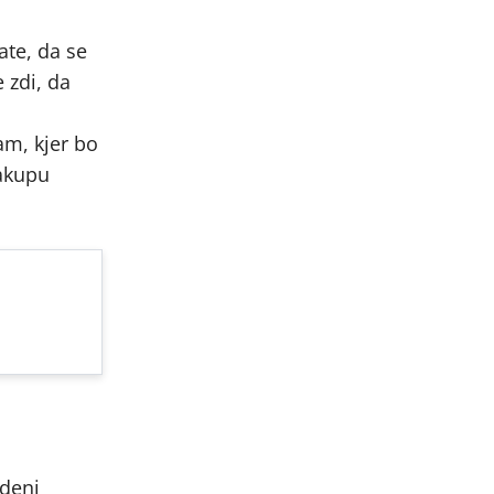
ate, da se
 zdi, da
kam, kjer bo
nakupu
edeni