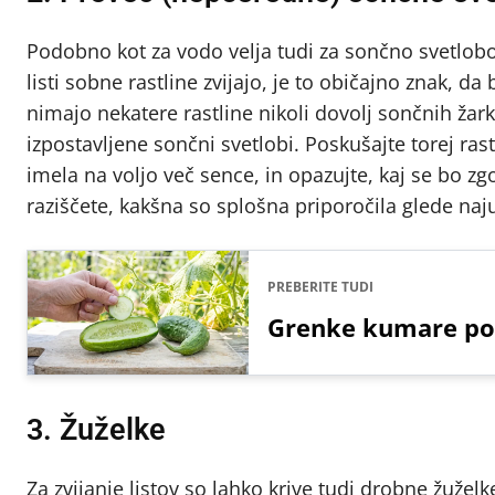
Podobno kot za vodo velja tudi za sončno svetlobo
listi sobne rastline zvijajo, je to običajno znak, da
nimajo nekatere rastline nikoli dovolj sončnih žar
izpostavljene sončni svetlobi. Poskušajte torej rastl
imela na voljo več sence, in opazujte, kaj se bo z
raziščete, kakšna so splošna priporočila glede na
PREBERITE TUDI
Grenke kumare po
3. Žuželke
Za zvijanje listov so lahko krive tudi drobne žužel