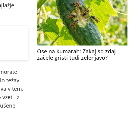
jlažje
Ose na kumarah: Zakaj so zdaj
začele gristi tudi zelenjavo?
 morate
lo težav.
ava v tem,
vzeti iz
asušene