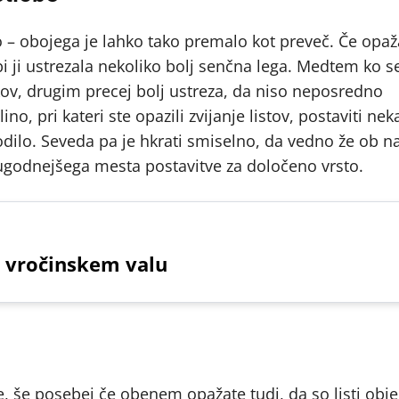
 – obojega je lahko tako premalo kot preveč. Če opaž
 bi ji ustrezala nekoliko bolj senčna lega. Medtem ko se
kov, drugim precej bolj ustreza, da niso neposredno
ino, pri kateri ste opazili zvijanje listov, postaviti ne
godilo. Seveda pa je hkrati smiselno, da vedno že ob 
jugodnejšega mesta postavitve za določeno vrsto.
 vročinskem valu
ke, še posebej če obenem opažate tudi, da so listi obj