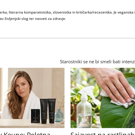
ka, literarna komparativistka, slovenistka in kritičarka/recezentka. Je veganska 
v življenjski slog ter nasveti za zdravje.
Starostniki se ne bi smeli bati inten
y Keune: Poletna
Sajavost na rastlinah