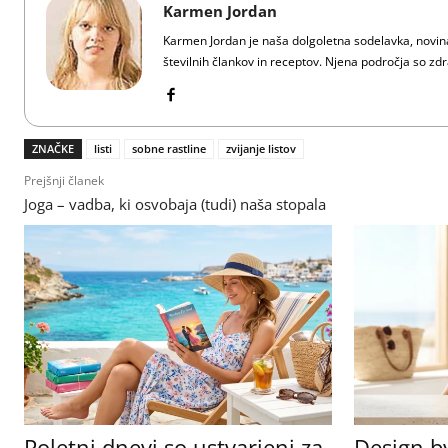
Karmen Jordan
Karmen Jordan je naša dolgoletna sodelavka, novinar
številnih člankov in receptov. Njena področja so zdra
ZNAČKE
listi
sobne rastline
zvijanje listov
Prejšnji članek
Joga – vadba, ki osvobaja (tudi) naša stopala
Poletni dnevi so ustvarjeni za
Design b