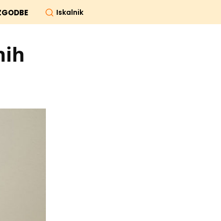
Iskalnik
ZGODBE
nih