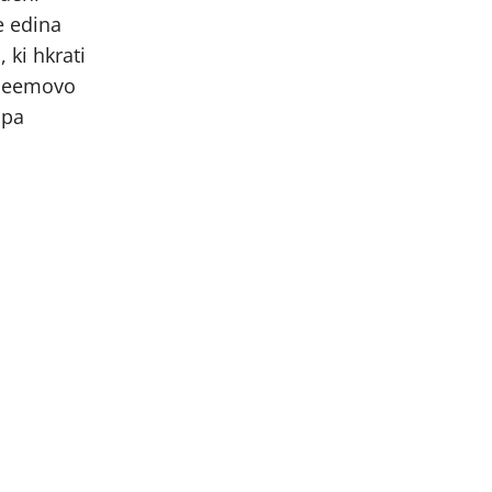
e edina
 ki hkrati
a neemovo
 pa