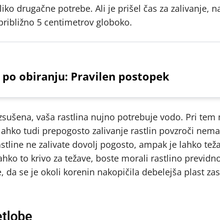
o drugačne potrebe. Ali je prišel čas za zalivanje, na
 približno 5 centimetrov globoko.
 po obiranju: Pravilen postopek
izsušena, vaša rastlina nujno potrebuje vodo. Pri tem
 lahko tudi prepogosto zalivanje rastlin povzroči nema
astline ne zalivate dovolj pogosto, ampak je lahko tež
hko to krivo za težave, boste morali rastlino previdno 
e, da se je okoli korenin nakopičila debelejša plast z
etlobe