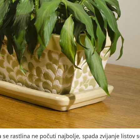
se rastlina ne počuti najbolje, spada zvijanje listov 