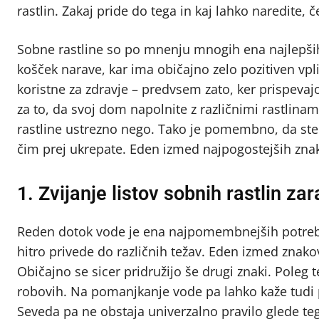
rastlin. Zakaj pride do tega in kaj lahko naredite, 
Sobne rastline so po mnenju mnogih ena najlepših
košček narave, kar ima običajno zelo pozitiven vpl
koristne za zdravje – predvsem zato, ker prispevajo
za to, da svoj dom napolnite z različnimi rastlina
rastline ustrezno nego. Tako je pomembno, da ste 
čim prej ukrepate. Eden izmed najpogostejših znakov
1. Zvijanje listov sobnih rastlin z
Reden dotok vode je ena najpomembnejših potreb 
hitro privede do različnih težav. Eden izmed znakov,
Običajno se sicer pridružijo še drugi znaki. Poleg te
robovih. Na pomanjkanje vode pa lahko kaže tudi p
Seveda pa ne obstaja univerzalno pravilo glede tega