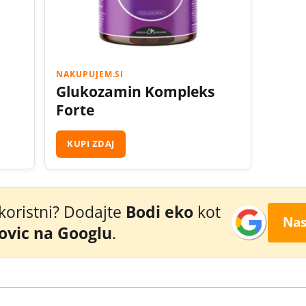
NAKUPUJEM.SI
Glukozamin Kompleks
Forte
KUPI ZDAJ
 koristni? Dodajte
Bodi eko
kot
Nas
novic na Googlu
.