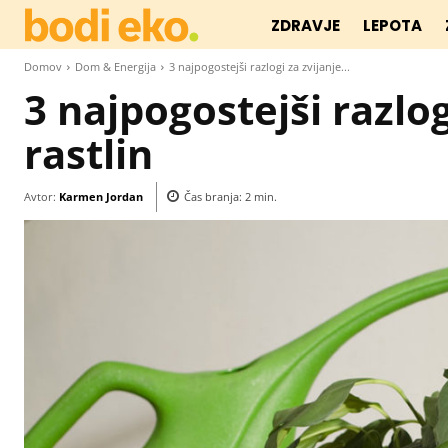
ZDRAVJE
LEPOTA
Domov
Dom & Energija
3 najpogostejši razlogi za zvijanje...
3 najpogostejši razlog
rastlin
Avtor:
Karmen Jordan
Čas branja:
2
min.