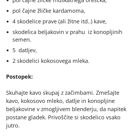
pol čajne žličke muškatnega oreščka,
pol čajne žličke kardamoma,
4 skodelice prave (ali žitne itd..) kave,
skodelica beljakovin v prahu iz konopljinih
semen.
5 datljev,
2 skodelici kokosovega mleka.
Postopek:
Skuhajte kavo skupaj z začimbami. Zmešajte
kavo, kokosovo mleko, datlje in konopljine
beljakovine v zmogljivem blenderju, da napitek
postane gladek. Privoščite si skodelico vsako
jutro.