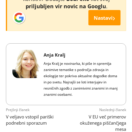
priljubljen vir novic na Googlu
.
›
Nastavi
Anja Kralj
Anja Kralj je novinarka, ki piše in spremlja
zanimive tematike s področja zdravja in
ekologije ter pokriva aktualne dogodke doma
in po svetu. Najrajši se loti interjujev in
resničnih zgodb z zanimivimi znanimi in manj
znanimi osebami.
Prejšnji članek
Naslednji članek
V veljavo vstopil pariški
V EU več primerov
podnebni sporazum
okuženega piščančjega
mesa