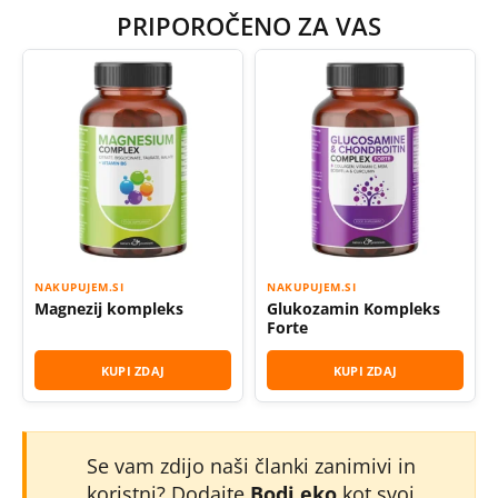
PRIPOROČENO ZA VAS
NAKUPUJEM.SI
NAKUPUJEM.SI
Magnezij kompleks
Glukozamin Kompleks
Forte
KUPI ZDAJ
KUPI ZDAJ
Se vam zdijo naši članki zanimivi in
koristni? Dodajte
Bodi eko
kot svoj