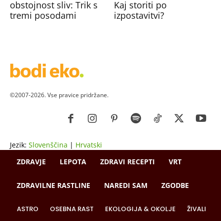
obstojnost sliv: Trik s
Kaj storiti po
tremi posodami
izpostavitvi?
©2007-2026. Vse pravice pridržane.
Jezik:
Slovenščina
|
Hrvatski
ZDRAVJE
LEPOTA
ZDRAVI RECEPTI
VRT
ZDRAVILNE RASTLINE
NAREDI SAM
ZGODBE
ASTRO
OSEBNA RAST
EKOLOGIJA & OKOLJE
ŽIVALI