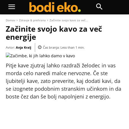
Domov
Zdravje & prehrana
Začinite svojo kavo za več...
Začinite svojo kavo za več
energije
Avtor:
Anja Kralj
Čas branja:
Less than 1
min.
Pitje kave zjutraj lahko razdraži želodec in vas
morda celo naredi malce nervozne. Če ste
ljubitelji kave, zato preverite, kaj dodati kavi, da
se izognete podobnim stranskim učinkom in da
boste čez dan še bolj napolnjeni z energijo.