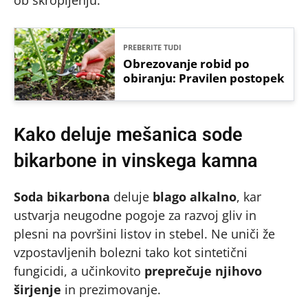
ob škropljenju.
PREBERITE TUDI
Obrezovanje robid po
obiranju: Pravilen postopek
Kako deluje mešanica sode
bikarbone in vinskega kamna
Soda bikarbona
deluje
blago alkalno
, kar
ustvarja neugodne pogoje za razvoj gliv in
plesni na površini listov in stebel. Ne uniči že
vzpostavljenih bolezni tako kot sintetični
fungicidi, a učinkovito
preprečuje njihovo
širjenje
in prezimovanje.