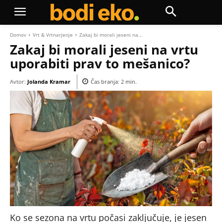
Domov
Vrt & Vrtnarjenje
Zakaj bi morali jeseni na...
Zakaj bi morali jeseni na vrtu
uporabiti prav to mešanico?
Avtor:
Jolanda Kramar
Čas branja:
2
min.
Ko se sezona na vrtu počasi zaključuje, je jesen