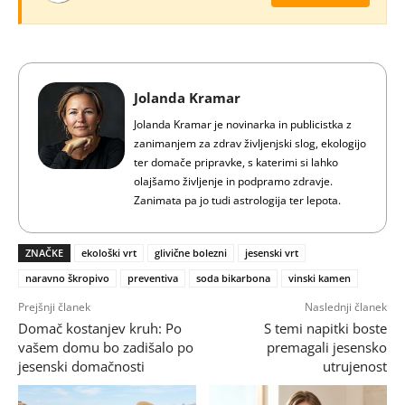
Jolanda Kramar
Jolanda Kramar je novinarka in publicistka z
zanimanjem za zdrav življenjski slog, ekologijo
ter domače pripravke, s katerimi si lahko
olajšamo življenje in podpramo zdravje.
Zanimata pa jo tudi astrologija ter lepota.
ZNAČKE
ekološki vrt
glivične bolezni
jesenski vrt
naravno škropivo
preventiva
soda bikarbona
vinski kamen
Prejšnji članek
Naslednji članek
Domač kostanjev kruh: Po
S temi napitki boste
vašem domu bo zadišalo po
premagali jesensko
jesenski domačnosti
utrujenost