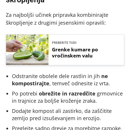
Za najboljši učinek pripravka kombinirajte
škropljenje z drugimi jesenskimi opravili:
PREBERITE TUDI
Grenke kumare po
vročinskem valu
Odstranite obolele dele rastlin in jih
ne
kompostirajte
, temveč odnesite iz vrta.
Po potrebi
obrežite in razredčite
grmovnice
in trajnice za boljše kroženje zraka.
Dodajte kompost ali zastirko, da zaščitite
zemljo pred izsuševanjem in erozijo.
Preglejte sadno drevje za morebitne razpoke,