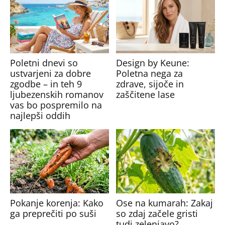
Poletni dnevi so
Design by Keune:
ustvarjeni za dobre
Poletna nega za
zgodbe – in teh 9
zdrave, sijoče in
ljubezenskih romanov
zaščitene lase
vas bo pospremilo na
najlepši oddih
Pokanje korenja: Kako
Ose na kumarah: Zakaj
ga preprečiti po suši
so zdaj začele gristi
tudi zelenjavo?