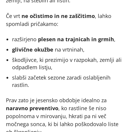
zemlji, na steblih ali listih.
Če vrt
ne očistimo in ne zaščitimo
, lahko
spomladi pričakamo:
razširjeno
plesen na trajnicah in grmih
,
glivične okužbe
na vrtninah,
škodljivce, ki prezimijo v razpokah, zemlji ali
odpadlem listju,
slabši začetek sezone zaradi oslabljenih
rastlin.
Prav zato je jesensko obdobje idealno za
naravno preventivo
, ko rastline še niso
popolnoma v mirovanju, hkrati pa ni več
močnega sonca, ki bi lahko poškodovalo liste