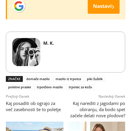
›
Nastavi
M. K.
ZNAČKE
domače mazilo
mazilo iz trpotca
piki žuželk
poletne praske
trpotčevo mazilo
trpotec za kožo
Prejšnji članek
Naslednji članek
Kaj posaditi ob ograjo za
Kaj narediti z jagodami po
več zasebnosti še to poletje
obiranju, da bodo spet
začele delati nove plodove?