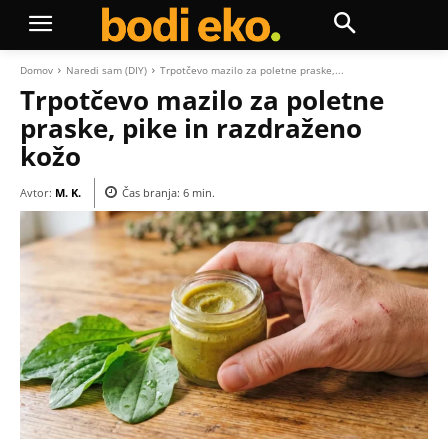
Domov
Naredi sam (DIY)
Trpotčevo mazilo za poletne praske,...
Trpotčevo mazilo za poletne
praske, pike in razdraženo
kožo
Avtor:
M. K.
Čas branja:
6
min.