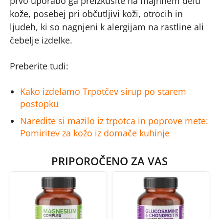
prvo uporabo ga preizkusite na majhnem delu
kože, posebej pri občutljivi koži, otrocih in
ljudeh, ki so nagnjeni k alergijam na rastline ali
čebelje izdelke.
Preberite tudi:
Kako izdelamo Trpotčev sirup po starem
postopku
Naredite si mazilo iz trpotca in poprove mete:
Pomiritev za kožo iz domače kuhinje
PRIPOROČENO ZA VAS