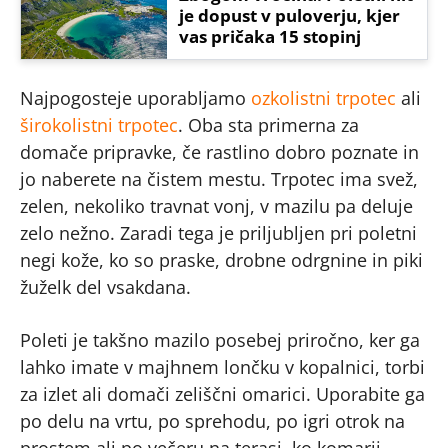
je dopust v puloverju, kjer
vas pričaka 15 stopinj
Najpogosteje uporabljamo
ozkolistni trpotec
ali
širokolistni trpotec
. Oba sta primerna za
domače pripravke, če rastlino dobro poznate in
jo naberete na čistem mestu. Trpotec ima svež,
zelen, nekoliko travnat vonj, v mazilu pa deluje
zelo nežno. Zaradi tega je priljubljen pri poletni
negi kože, ko so praske, drobne odrgnine in piki
žuželk del vsakdana.
Poleti je takšno mazilo posebej priročno, ker ga
lahko imate v majhnem lončku v kopalnici, torbi
za izlet ali domači zeliščni omarici. Uporabite ga
po delu na vrtu, po sprehodu, po igri otrok na
prostem ali po večeru na terasi, ko komarji