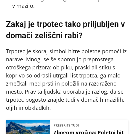
v mazilo.
Zakaj je trpotec tako priljubljen v
domači zeliščni rabi?
Trpotec je skoraj simbol hitre poletne pomoči iz
narave. Mnogi se še spomnijo preprostega
otroškega prizora: ob piku, praski ali stiku s
koprivo so odrasli utrgali list trpotca, ga malo
zmečkali med prsti in položili na razdraženo
mesto. Prav ta ljudska uporaba je razlog, da se
trpotec pogosto znajde tudi v domačih mazilih,
oljih in obkladkih.
PREBERITE TUDI
Zbogom vročina: Poletni hit