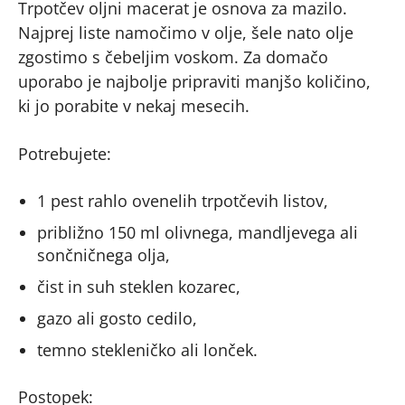
Trpotčev oljni macerat je osnova za mazilo.
Najprej liste namočimo v olje, šele nato olje
zgostimo s čebeljim voskom. Za domačo
uporabo je najbolje pripraviti manjšo količino,
ki jo porabite v nekaj mesecih.
Potrebujete:
1 pest rahlo ovenelih trpotčevih listov,
približno 150 ml olivnega, mandljevega ali
sončničnega olja,
čist in suh steklen kozarec,
gazo ali gosto cedilo,
temno stekleničko ali lonček.
Postopek: