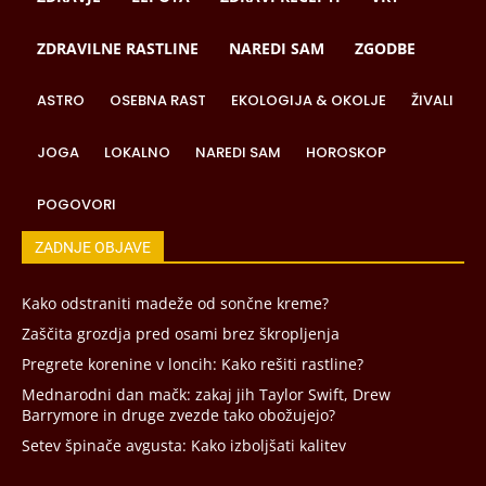
ZDRAVILNE RASTLINE
NAREDI SAM
ZGODBE
ASTRO
OSEBNA RAST
EKOLOGIJA & OKOLJE
ŽIVALI
JOGA
LOKALNO
NAREDI SAM
HOROSKOP
POGOVORI
ZADNJE OBJAVE
Kako odstraniti madeže od sončne kreme?
Zaščita grozdja pred osami brez škropljenja
Pregrete korenine v loncih: Kako rešiti rastline?
Mednarodni dan mačk: zakaj jih Taylor Swift, Drew
Barrymore in druge zvezde tako obožujejo?
Setev špinače avgusta: Kako izboljšati kalitev