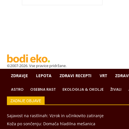
©2007-2026. Vse pravice pridržane.
ZDRAVJE
LEPOTA
ZDRAVI RECEPTI
VRT
ZDRAV
ASTRO
OSEBNA RAST
EKOLOGIJA & OKOLJE
ŽIVALI
ZADNJE OBJAVE
Sajavost na rastlinah: Vzrok in učinkovito zatiranje
Koža po sončenju: Domača hladilna mešanica