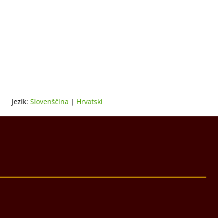
Jezik:
Slovenščina
|
Hrvatski