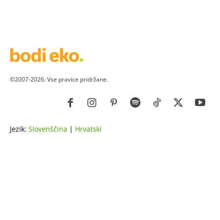
©2007-2026. Vse pravice pridržane.
Jezik:
Slovenščina
|
Hrvatski
ZDRAVJE
LEPOTA
ZDRAVI RECEPTI
VRT
ZDRAVILNE RASTLINE
NAREDI SAM
ZGODBE
ASTRO
OSEBNA RAST
EKOLOGIJA & OKOLJE
ŽIVALI
JOGA
LOKALNO
NAREDI SAM
HOROSKOP