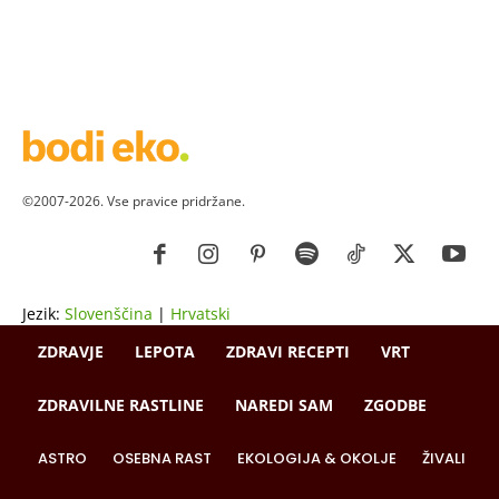
©2007-2026. Vse pravice pridržane.
Jezik:
Slovenščina
|
Hrvatski
ZDRAVJE
LEPOTA
ZDRAVI RECEPTI
VRT
ZDRAVILNE RASTLINE
NAREDI SAM
ZGODBE
ASTRO
OSEBNA RAST
EKOLOGIJA & OKOLJE
ŽIVALI