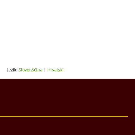
Jezik:
Slovenščina
|
Hrvatski