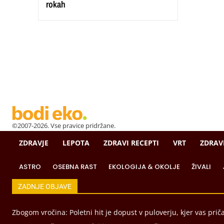
rokah
©2007-2026. Vse pravice pridržane.
ZDRAVJE
LEPOTA
ZDRAVI RECEPTI
VRT
ZDRAV
ASTRO
OSEBNA RAST
EKOLOGIJA & OKOLJE
ŽIVALI
ZADNJE OBJAVE
Zbogom vročina: Poletni hit je dopust v puloverju, kjer vas prič