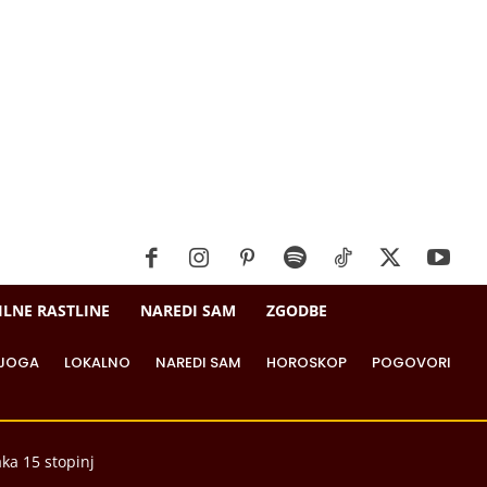
ILNE RASTLINE
NAREDI SAM
ZGODBE
JOGA
LOKALNO
NAREDI SAM
HOROSKOP
POGOVORI
aka 15 stopinj