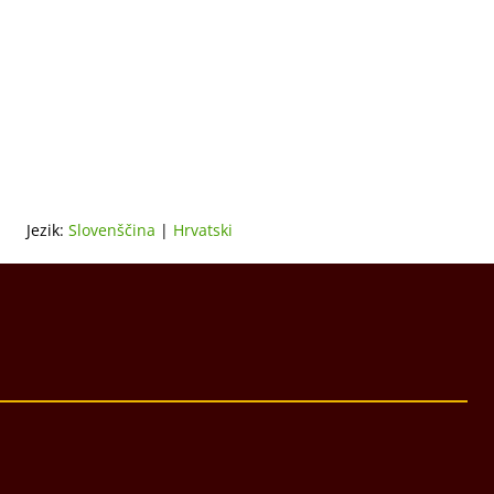
Jezik:
Slovenščina
|
Hrvatski