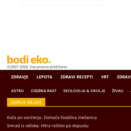
©2007-2026. Vse pravice pridržane.
ZDRAVJE
LEPOTA
ZDRAVI RECEPTI
VRT
ZDRAV
ASTRO
OSEBNA RAST
EKOLOGIJA & OKOLJE
ŽIVALI
ZADNJE OBJAVE
Koža po sončenju: Domača hladilna mešanica
Smrad iz odtoka: Hitra rešitev po dopustu