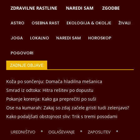
ZDRAVILNE RASTLINE
NAREDI SAM
ZGODBE
ASTRO
OSEBNA RAST
EKOLOGIJA & OKOLJE
ŽIVALI
JOGA
LOKALNO
NAREDI SAM
HOROSKOP
POGOVORI
ZADNJE OBJAVE
Koža po sončenju: Domača hladilna mešanica
Smrad iz odtoka: Hitra rešitev po dopustu
Pokanje korenja: Kako ga preprečiti po suši
Ose na kumarah: Zakaj so zdaj začele gristi tudi zelenjavo?
Kako podaljšati obstojnost sliv: Trik s tremi posodami
UREDNIŠTVO
OGLAŠEVANJE
ZAPOSLITEV