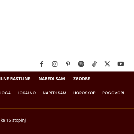
ILNE RASTLINE
NAREDI SAM
ZGODBE
JOGA
LOKALNO
NAREDI SAM
HOROSKOP
POGOVORI
aka 15 stopinj