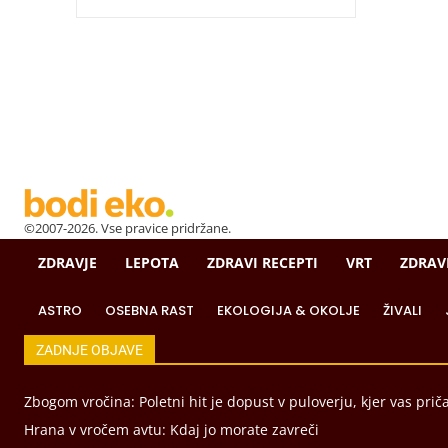
©2007-2026. Vse pravice pridržane.
ZDRAVJE
LEPOTA
ZDRAVI RECEPTI
VRT
ZDRAV
ASTRO
OSEBNA RAST
EKOLOGIJA & OKOLJE
ŽIVALI
ZADNJE OBJAVE
Zbogom vročina: Poletni hit je dopust v puloverju, kjer vas prič
Hrana v vročem avtu: Kdaj jo morate zavreči