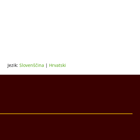
Jezik:
Slovenščina
|
Hrvatski