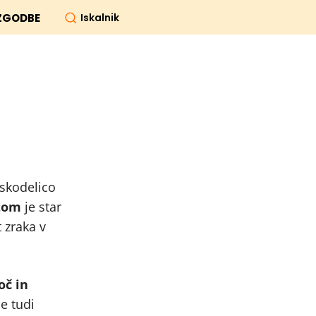
Iskalnik
ZGODBE
 skodelico
tom
je star
 zraka v
oč in
je tudi