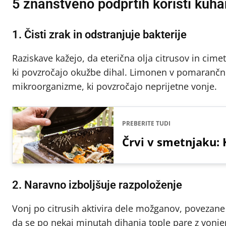
5 znanstveno podprtih koristi kuh
1. Čisti zrak in odstranjuje bakterije
Raziskave kažejo, da eterična olja citrusov in cime
ki povzročajo okužbe dihal. Limonen v pomarančnih
mikroorganizme, ki povzročajo neprijetne vonje.
PREBERITE TUDI
Črvi v smetnjaku: K
2. Naravno izboljšuje razpoloženje
Vonj po citrusih aktivira dele možganov, povezan
da se po nekaj minutah dihanja tople pare z vonj