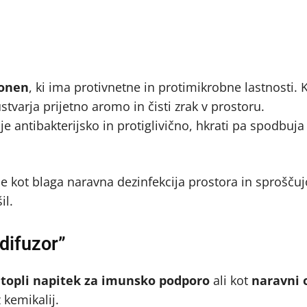
onen
, ki ima protivnetne in protimikrobne lastnosti. K
stvarja prijetno aromo in čisti zrak v prostoru.
uje antibakterijsko in protiglivično, hkrati pa spodbuja 
je kot blaga naravna dezinfekcija prostora in sprošču
il.
 difuzor”
t
topli napitek za imunsko podporo
ali kot
naravni 
 kemikalij.