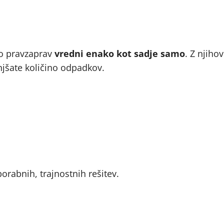
so pravzaprav
vredni enako kot sadje samo
. Z njih
anjšate količino odpadkov.
rabnih, trajnostnih rešitev.