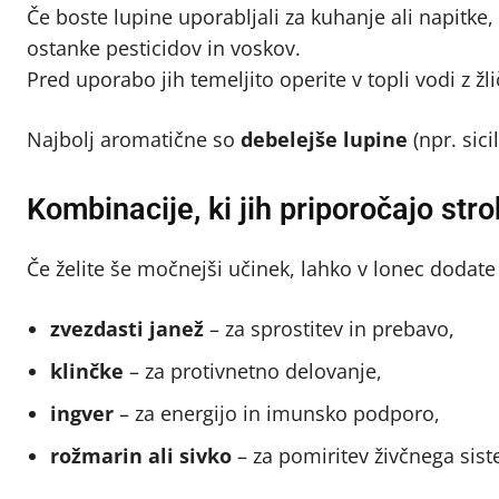
Če boste lupine uporabljali za kuhanje ali napitke,
ostanke pesticidov in voskov.
Pred uporabo jih temeljito operite v topli vodi z ž
Najbolj aromatične so
debelejše lupine
(npr. sici
Kombinacije, ki jih priporočajo str
Če želite še močnejši učinek, lahko v lonec dodate 
zvezdasti janež
– za sprostitev in prebavo,
klinčke
– za protivnetno delovanje,
ingver
– za energijo in imunsko podporo,
rožmarin ali sivko
– za pomiritev živčnega sis