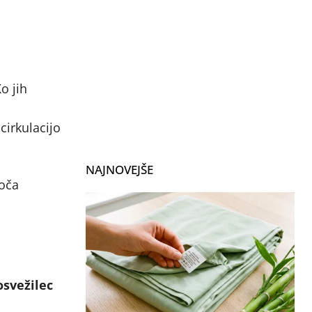
o jih
cirkulacijo
NAJNOVEJŠE
joča
osvežilec