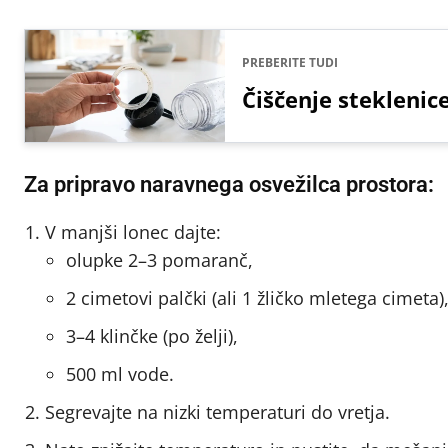
PREBERITE TUDI
Čiščenje steklenic
Za pripravo naravnega osvežilca prostora:
V manjši lonec dajte:
olupke 2–3 pomaranč,
2 cimetovi palčki (ali 1 žličko mletega cimeta)
3–4 klinčke (po želji),
500 ml vode.
Segrevajte na nizki temperaturi do vretja.