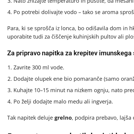
Nato znižajte temperaturo in pustite, da mešani
Po potrebi dolivajte vodo – tako se aroma sproš
Para, ki se sprošča iz lonca, bo odišavila dom in h
uporabite tudi za čiščenje kuhinjskih pultov ali plo
Za pripravo napitka za krepitev imunskega
Zavrite 300 ml vode.
Dodajte olupek ene bio pomaranče (samo oranžni
Kuhajte 10–15 minut na nizkem ognju, nato prec
Po želji dodajte malo medu ali ingverja.
Tak napitek deluje
grelno
, podpira prebavo, lajša