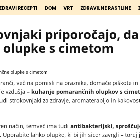
ZDRAVI RECEPTI
DOM
VRT
ZDRAVILNE RASTLINE
kovnjaki priporočajo, da
 olupke s cimetom
aranči, večina pomisli na praznike, domače piškote in
je vzdušja –
kuhanje pomarančnih olupkov s cime
udi strokovnjaki za zdravje, aromaterapijo in kakovost
ven način, temveč ima tudi
antibakterijski, sproščuj
 Uporabite lahko olupke, ki bi jih sicer zavrgli – torej 