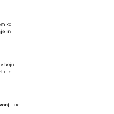
em ko
je in
 v boju
lic in
 vonj
– ne