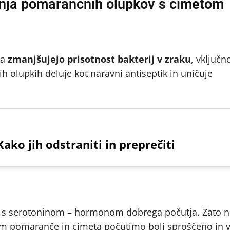
anja pomarančnih olupkov s cimetom
ta
zmanjšujejo prisotnost bakterij v zraku
, vključno
 olupkih deluje kot naravni antiseptik in uničuje
ako jih odstraniti in preprečiti
e s serotoninom – hormonom dobrega počutja. Zato ni
em pomaranče in cimeta počutimo bolj sproščeno in 