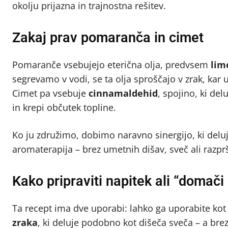
okolju prijazna in trajnostna rešitev.
Zakaj prav pomaranča in cimet
Pomaranče vsebujejo eterična olja, predvsem
lim
segrevamo v vodi, se ta olja sproščajo v zrak, kar u
Cimet pa vsebuje
cinnamaldehid
, spojino, ki del
in krepi občutek topline.
Ko ju združimo, dobimo naravno sinergijo, ki delu
aromaterapija – brez umetnih dišav, sveč ali razprš
Kako pripraviti napitek ali “domači
Ta recept ima dve uporabi: lahko ga uporabite ko
zraka
, ki deluje podobno kot dišeča sveča – a brez