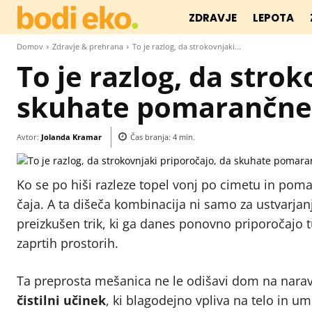
ZDRAVJE
LEPOTA
Domov
Zdravje & prehrana
To je razlog, da strokovnjaki...
To je razlog, da stro
skuhate pomarančne
Avtor:
Jolanda Kramar
Čas branja:
4
min.
Ko se po hiši razleze topel vonj po cimetu in pom
čaja. A ta dišeča kombinacija ni samo za ustvarjan
preizkušen trik, ki ga danes ponovno priporočajo t
zaprtih prostorih.
Ta preprosta mešanica ne le odišavi dom na nara
čistilni učinek
, ki blagodejno vpliva na telo in um.