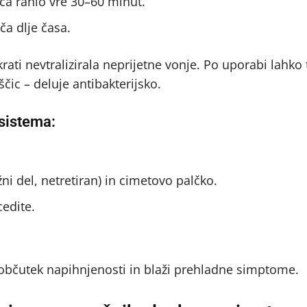
ca rahlo vre 30–60 minut.
ča dlje časa.
krati nevtralizirala neprijetne vonje. Po uporabi lahko
ščic – deluje antibakterijsko.
 sistema:
 del, netretiran) in cimetovo palčko.
edite.
 občutek napihnjenosti in blaži prehladne simptome.