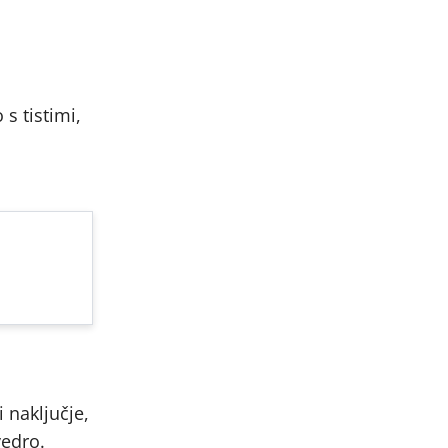
 s tistimi,
 naključje,
vedro.