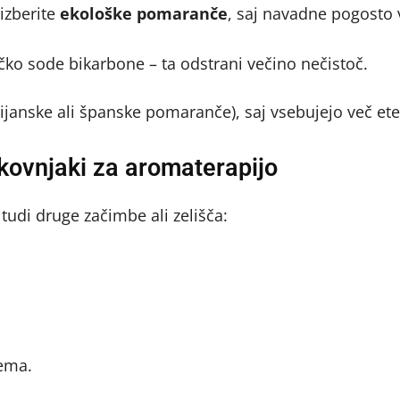
 izberite
ekološke pomaranče
, saj navadne pogosto 
ličko sode bikarbone – ta odstrani večino nečistoč.
lijanske ali španske pomaranče), saj vsebujejo več eter
okovnjaki za aromaterapijo
tudi druge začimbe ali zelišča:
tema.