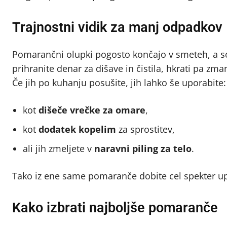
Trajnostni vidik za manj odpadkov
Pomarančni olupki pogosto končajo v smeteh, a 
prihranite denar za dišave in čistila, hkrati pa zm
Če jih po kuhanju posušite, jih lahko še uporabite:
kot
dišeče vrečke za omare
,
kot
dodatek kopelim
za sprostitev,
ali jih zmeljete v
naravni piling za telo
.
Tako iz ene same pomaranče dobite cel spekter upo
Kako izbrati najboljše pomaranče