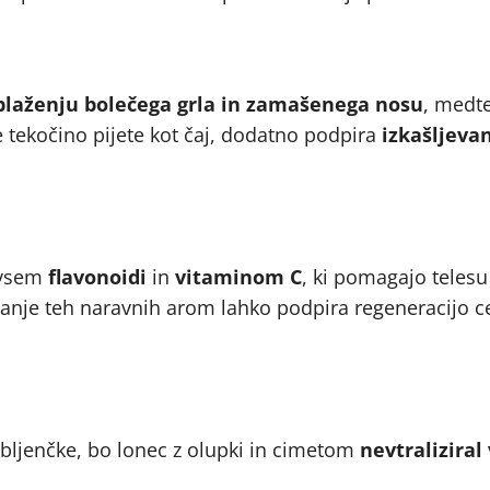
blaženju bolečega grla in zamašenega nosu
, medt
 tekočino pijete kot čaj, dodatno podpira
izkašljevan
dvsem
flavonoidi
in
vitaminom C
, ki pomagajo telesu
vanje teh naravnih arom lahko podpira regeneracijo ce
ljubljenčke, bo lonec z olupki in cimetom
nevtraliziral