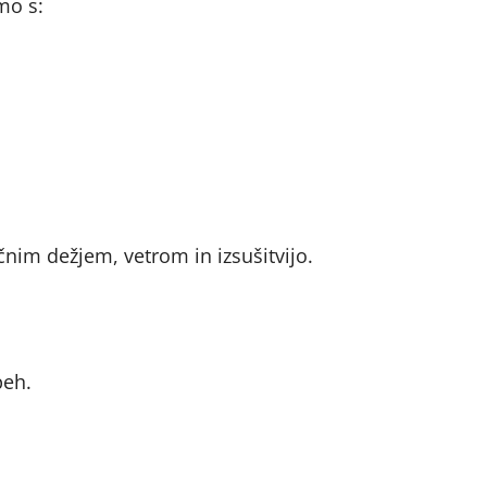
mo s:
nim dežjem, vetrom in izsušitvijo.
peh.