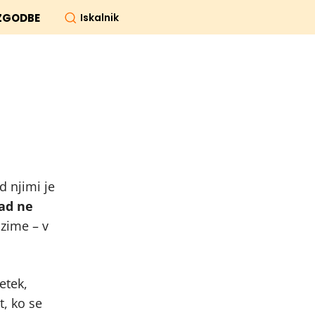
Iskalnik
ZGODBE
d njimi je
ad ne
 zime – v
etek,
t, ko se