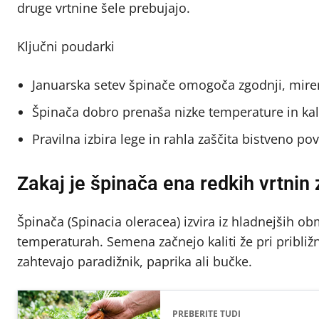
druge vrtnine šele prebujajo.
Ključni poudarki
Januarska setev špinače omogoča zgodnji, miren
Špinača dobro prenaša nizke temperature in kali
Pravilna izbira lege in rahla zaščita bistveno p
Zakaj je špinača ena redkih vrtnin 
Špinača (Spinacia oleracea) izvira iz hladnejših o
temperaturah. Semena začnejo kaliti že pri približ
zahtevajo paradižnik, paprika ali bučke.
PREBERITE TUDI