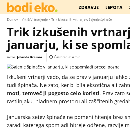
ZDRAVJE
LEPOTA
Domov
Vrt & Vrtnarjenje
Trik izkušenih vrtnarjev: Sajenje špinače...
Trik izkušenih vrtnar
januarju, ki se spoml
Avtor:
Jolanda Kramar
Čas branja:
4
min.
Izkušeni vrtnarji vedo, da se prav v januarju lahk
tudi špinača. Ne zato, ker bi bila eksotična ali za
moti, temveč ji pogosto celo koristi
. Prav zato 
rastlinjaku, hladnem prostoru ali zaščitenih greda
Januarska setev špinače ne pomeni hitenja brez s
zaradi katerega spomladi hitreje odžene, razvije mo