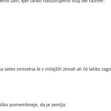
emo tam, kjer lahko nadzorujemo vsaj del razmer.
a setev smiselna le v milejših zimah ali če lahko za
toliko pomembneje, da je zemlja: