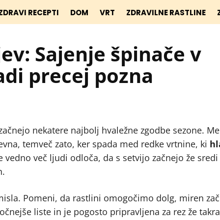
ZDRAVI RECEPTI
DOM
VRT
ZDRAVILNE RASTLINE
jev: Sajenje špinače v
adi precej pozna
o začnejo nekatere najbolj hvaležne zgodbe sezone. Me
htevna, temveč zato, ker spada med redke vrtnine, ki
hl
se vedno več ljudi odloča, da s setvijo začnejo že sredi
h.
misla. Pomeni, da rastlini omogočimo dolg, miren zač
čnejše liste in je pogosto pripravljena za rez že takra