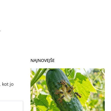
.
NAJNOVEJŠE
 kot jo