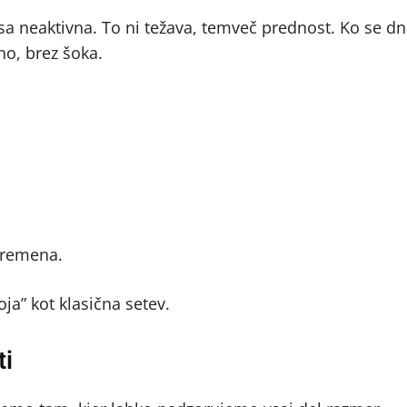
a neaktivna. To ni težava, temveč prednost. Ko se dn
vno, brez šoka.
vremena.
ja” kot klasična setev.
ti