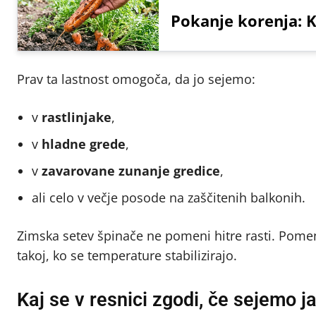
Pokanje korenja: K
Prav ta lastnost omogoča, da jo sejemo:
v
rastlinjake
,
v
hladne grede
,
v
zavarovane zunanje gredice
,
ali celo v večje posode na zaščitenih balkonih.
Zimska setev špinače ne pomeni hitre rasti. Pome
takoj, ko se temperature stabilizirajo.
Kaj se v resnici zgodi, če sejemo j