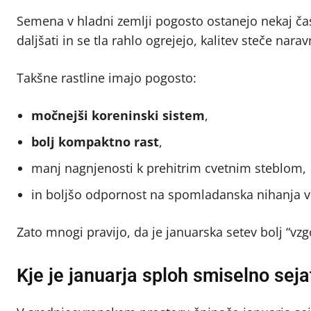
Semena v hladni zemlji pogosto ostanejo nekaj čas
daljšati in se tla rahlo ogrejejo, kalitev steče nara
Takšne rastline imajo pogosto:
močnejši koreninski sistem
,
bolj kompaktno rast
,
manj nagnjenosti k prehitrim cvetnim steblom,
in boljšo odpornost na spomladanska nihanja 
Zato mnogi pravijo, da je januarska setev bolj “vzgo
Kje je januarja sploh smiselno seja