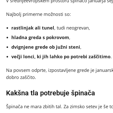
V srednjeevropskem prostoru špinačo januarja sej
Najbolj primerne možnosti so:
rastlinjak ali tunel
, tudi neogrevan,
hladna greda s pokrovom
,
dvignjene grede ob južni steni
,
večji lonci, ki jih lahko po potrebi zaščitimo
.
Na povsem odprte, izpostavljene grede je januarsk
dobro zaščito.
Kakšna tla potrebuje špinača
Špinača ne mara zbitih tal. Za zimsko setev je še 