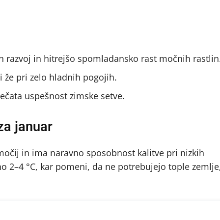
 razvoj in hitrejšo spomladansko rast močnih rastlin
 že pri zelo hladnih pogojih.
ovečata uspešnost zimske setve.
za januar
bmočij in ima naravno sposobnost kalitve pri nizkih
no 2–4 °C, kar pomeni, da ne potrebujejo tople zemlje,