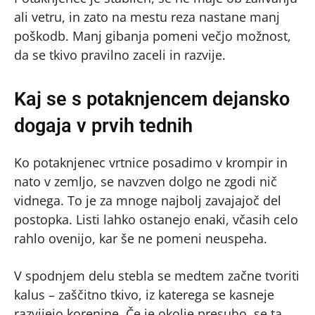
ali vetru, in zato na mestu reza nastane manj
poškodb. Manj gibanja pomeni večjo možnost,
da se tkivo pravilno zaceli in razvije.
Kaj se s potaknjencem dejansko
dogaja v prvih tednih
Ko potaknjenec vrtnice posadimo v krompir in
nato v zemljo, se navzven dolgo ne zgodi nič
vidnega. To je za mnoge najbolj zavajajoč del
postopka. Listi lahko ostanejo enaki, včasih celo
rahlo ovenijo, kar še ne pomeni neuspeha.
V spodnjem delu stebla se medtem začne tvoriti
kalus – zaščitno tkivo, iz katerega se kasneje
razvijejo korenine. Če je okolje presuho, se ta