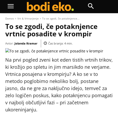
Domov
Vrt & Vrtnarjenje
To se zgodi, če potaknjence...
To se zgodi, če potaknjence
vrtnic posadite v krompir
Avtor:
Jolanda Kramar
Čas branja:
4
min.
Na prvi pogled zveni kot eden tistih vrtnih trikov,
ki krožijo po spletu in jim marsikdo ne verjame.
Vrtnica posajena v krompirju? A ko se v to
metodo poglobimo nekoliko bolj, postane
jasno, da ne gre za naključno idejo, temveč za
zelo logičen poskus, kako potaknjencu pomagati
v najbolj občutljivi fazi – pri začetnem
ukoreninjanju.