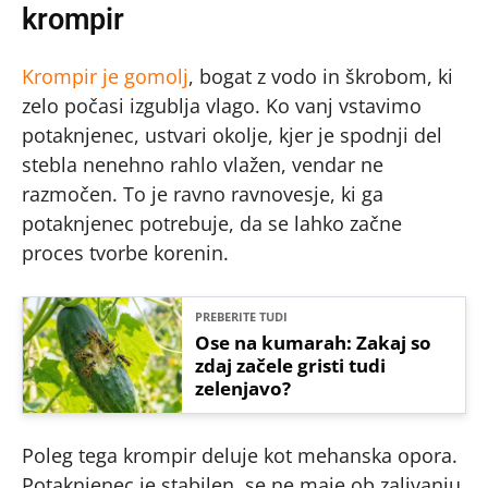
krompir
Krompir je gomolj
, bogat z vodo in škrobom, ki
zelo počasi izgublja vlago. Ko vanj vstavimo
potaknjenec, ustvari okolje, kjer je spodnji del
stebla nenehno rahlo vlažen, vendar ne
razmočen. To je ravno ravnovesje, ki ga
potaknjenec potrebuje, da se lahko začne
proces tvorbe korenin.
PREBERITE TUDI
Ose na kumarah: Zakaj so
zdaj začele gristi tudi
zelenjavo?
Poleg tega krompir deluje kot mehanska opora.
Potaknjenec je stabilen, se ne maje ob zalivanju