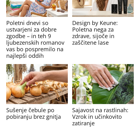
Poletni dnevi so
Design by Keune:
ustvarjeni za dobre
Poletna nega za
zgodbe – in teh 9
zdrave, sijoče in
ljubezenskih romanov
zaščitene lase
vas bo pospremilo na
najlepši oddih
Sušenje čebule po
Sajavost na rastlinah:
pobiranju brez gnitja
Vzrok in učinkovito
zatiranje