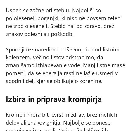
Uspeh se začne pri steblu. Najboljši so
pololeseneli poganjki, ki niso ne povsem zeleni
ne trdo oleseneli. Steblo naj bo zdravo, brez
znakov bolezni ali poškodb.
Spodnji rez naredimo poševno, tik pod listnim
kolencem. Večino listov odstranimo, da
zmanjšamo izhlapevanje vode. Manj listne mase
pomeni, da se energija rastline lažje usmeri v
spodnji del, kjer se oblikujejo korenine.
Izbira in priprava krompirja
Krompir mora biti čvrst in zdrav, brez mehkih
delov ali znakov gnitja. Najbolje se obnese
srednje velik gomolj. Če ima že kalčke, jih