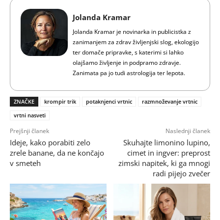
Jolanda Kramar
Jolanda Kramar je novinarka in publicistka z
zanimanjem za zdrav življenjski slog, ekologijo
ter domače pripravke, s katerimi si lahko
olajšamo življenje in podpramo zdravje.
Zanimata pa jo tudi astrologija ter lepota.
ZNAČKE
krompir trik
potaknjenci vrtnic
razmnoževanje vrtnic
vrtni nasveti
Prejšnji članek
Naslednji članek
Ideje, kako porabiti zelo
Skuhajte limonino lupino,
zrele banane, da ne končajo
cimet in ingver: preprost
v smeteh
zimski napitek, ki ga mnogi
radi pijejo zvečer