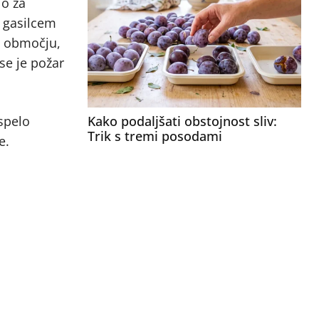
jo za
e gasilcem
em območju,
 se je požar
Kako podaljšati obstojnost sliv:
spelo
Trik s tremi posodami
e.