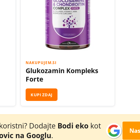
NAKUPUJEM.SI
Glukozamin Kompleks
Forte
KUPI ZDAJ
 koristni? Dodajte
Bodi eko
kot
Nas
novic na Googlu
.