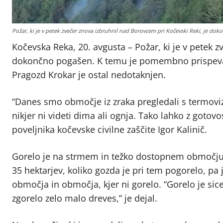
Požar, ki je v petek zvečer znova izbruhnil nad Borovcem pri Kočevski Reki, je d
Kočevska Reka, 20. avgusta – Požar, ki je v petek 
dokončno pogašen. K temu je pomembno prispeval d
Pragozd Krokar je ostal nedotaknjen.
“Danes smo območje iz zraka pregledali s termovizi
nikjer ni videti dima ali ognja. Tako lahko z goto
poveljnika kočevske civilne zaščite Igor Kalinič.
Gorelo je na strmem in težko dostopnem območju n
35 hektarjev, koliko gozda je pri tem pogorelo, pa 
območja in območja, kjer ni gorelo. “Gorelo je sicer
zgorelo zelo malo dreves,” je dejal.