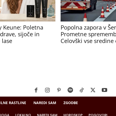
y Keune: Poletna
Popolna zapora v Še
drave, sijoče in
Prometne sprememb
 lase
Celovški vse sredine 
ILNE RASTLINE
NAREDI SAM
ZGODBE
JOGA
LOKALNO
NAREDI SAM
HOROSKOP
POGOVORI