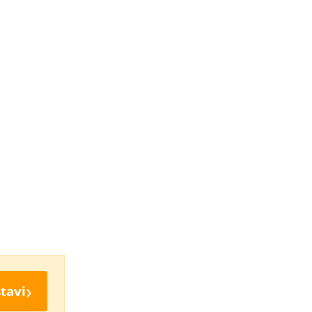
›
tavi