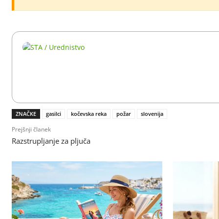
ZNAČKE
gasilci
kočevska reka
požar
slovenija
Prejšnji članek
Razstrupljanje za pljuča