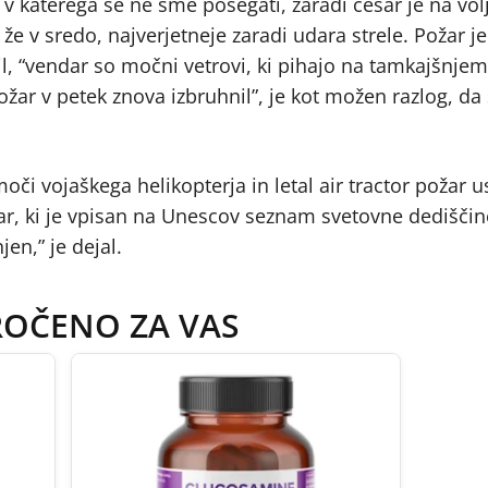
v katerega se ne sme posegati, zaradi česar je na vol
 že v sredo, najverjetneje zaradi udara strele. Požar j
il, “vendar so močni vetrovi, ki pihajo na tamkajšnj
ožar v petek znova izbruhnil”, je kot možen razlog, da
i vojaškega helikopterja in letal air tractor požar u
r, ki je vpisan na Unescov seznam svetovne dediščin
n,” je dejal.
ROČENO ZA VAS