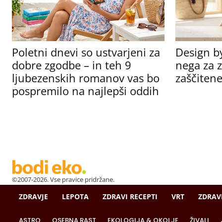
Poletni dnevi so ustvarjeni za
Design b
dobre zgodbe – in teh 9
nega za z
ljubezenskih romanov vas bo
zaščitene
pospremilo na najlepši oddih
©2007-2026. Vse pravice pridržane.
ZDRAVJE
LEPOTA
ZDRAVI RECEPTI
VRT
ZDRAV
ASTRO
OSEBNA RAST
EKOLOGIJA & OKOLJE
ŽIVALI