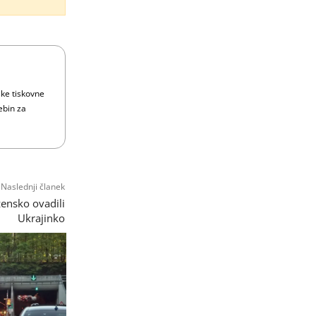
ske tiskovne
ebin za
Naslednji članek
zensko ovadili
Ukrajinko