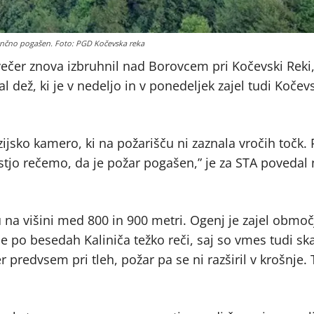
okončno pogašen. Foto: PGD Kočevska reka
zvečer znova izbruhnil nad Borovcem pri Kočevski Reki,
ež, ki je v nedeljo in v ponedeljek zajel tudi Kočev
jsko kamero, ki na požarišču ni zaznala vročih točk. 
vostjo rečemo, da je požar pogašen,” je za STA poveda
a višini med 800 in 900 metri. Ogenj je zajel območj
je po besedah Kaliniča težko reči, saj so vmes tudi sk
 predvsem pri tleh, požar pa se ni razširil v krošnje. 