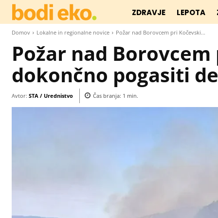
ZDRAVJE
LEPOTA
Domov
Lokalne in regionalne novice
Požar nad Borovcem pri Kočevski...
Požar nad Borovcem 
dokončno pogasiti de
Avtor:
STA / Urednistvo
Čas branja:
1
min.