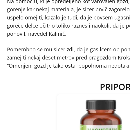
Na območju, ki je opredeljeno kot varovalen gozd, 
gorenje kar nekaj materiala, je sicer prvič zagorelo
uspelo omejiti, kazalo je tudi, da je povsem ugasn
goreče delce očitno toliko raznesli naokoli, da je p
ponovil, navedel Kalinič.
Pomembno se mu sicer zdi, da je gasilcem ob pomoč
zamejiti nekaj deset metrov pred pragozdom Kroka
“Omenjeni gozd je tako ostal popolnoma nedotaknje
PRIPO