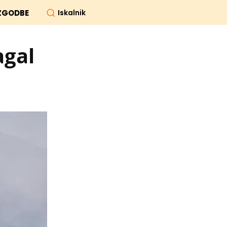
Iskalnik
ZGODBE
agal