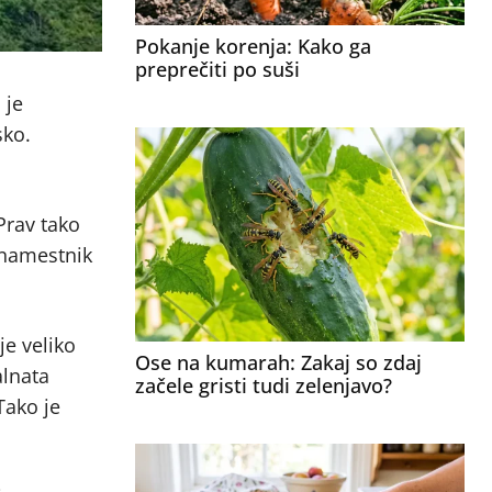
Pokanje korenja: Kako ga
preprečiti po suši
 je
sko.
Prav tako
l namestnik
e veliko
Ose na kumarah: Zakaj so zdaj
alnata
začele gristi tudi zelenjavo?
Tako je