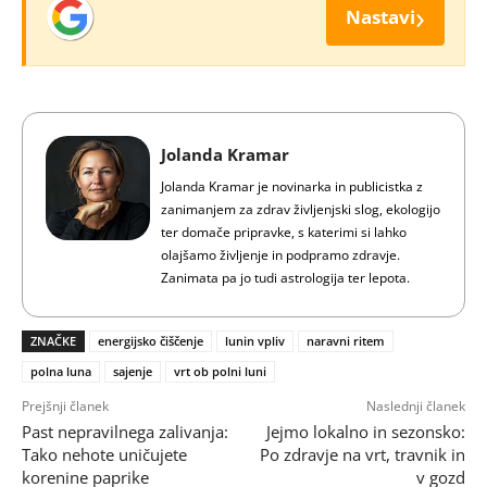
›
Nastavi
Jolanda Kramar
Jolanda Kramar je novinarka in publicistka z
zanimanjem za zdrav življenjski slog, ekologijo
ter domače pripravke, s katerimi si lahko
olajšamo življenje in podpramo zdravje.
Zanimata pa jo tudi astrologija ter lepota.
ZNAČKE
energijsko čiščenje
lunin vpliv
naravni ritem
polna luna
sajenje
vrt ob polni luni
Prejšnji članek
Naslednji članek
Past nepravilnega zalivanja:
Jejmo lokalno in sezonsko:
Tako nehote uničujete
Po zdravje na vrt, travnik in
korenine paprike
v gozd