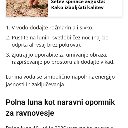
Setev špinače avgusta:
Kako izboljšati kalitev
V vodo dodajte rožmarin ali sivko.
Pustite na lunini svetlobi čez noč (naj bo
odprta ali vsaj brez pokrova).
Zjutraj jo uporabite za umivanje obraza,
razprševanje po prostoru ali dodajte v kad.
Lunina voda se simbolično napolni z energijo
jasnosti in zaključevanja.
Polna luna kot naravni opomnik
za ravnovesje
Polna luna 10. julija 2025 vam ne bo prinesla