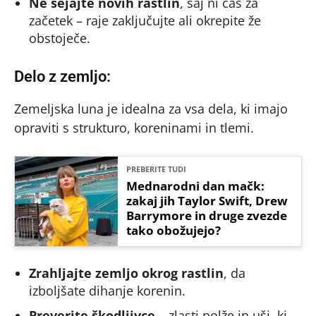
Ne sejajte novih rastlin
, saj ni čas za
začetek – raje zaključujte ali okrepite že
obstoječe.
Delo z zemljo:
Zemeljska luna je idealna za vsa dela, ki imajo
opraviti s strukturo, koreninami in tlemi.
PREBERITE TUDI
Mednarodni dan mačk:
zakaj jih Taylor Swift, Drew
Barrymore in druge zvezde
tako obožujejo?
Zrahljajte zemljo okrog rastlin
, da
izboljšate dihanje korenin.
Preverite škodljivce
– zlasti polže in uši, ki