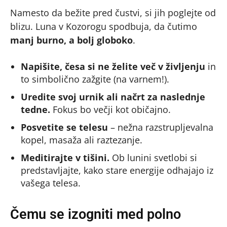
Namesto da bežite pred čustvi, si jih poglejte od
blizu. Luna v Kozorogu spodbuja, da čutimo
manj burno, a bolj globoko
.
Napišite, česa si ne želite več v življenju
in
to simbolično zažgite (na varnem!).
Uredite svoj urnik ali načrt za naslednje
tedne.
Fokus bo večji kot običajno.
Posvetite se telesu
– nežna razstrupljevalna
kopel, masaža ali raztezanje.
Meditirajte v tišini.
Ob lunini svetlobi si
predstavljajte, kako stare energije odhajajo iz
vašega telesa.
Čemu se izogniti med polno