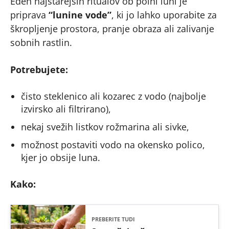
Eden najstarejših ritualov ob polni luni je
priprava
“lunine vode”
, ki jo lahko uporabite za
škropljenje prostora, pranje obraza ali zalivanje
sobnih rastlin.
Potrebujete:
čisto steklenico ali kozarec z vodo (najbolje
izvirsko ali filtrirano),
nekaj svežih listkov rožmarina ali sivke,
možnost postaviti vodo na okensko polico,
kjer jo obsije luna.
Kako:
PREBERITE TUDI