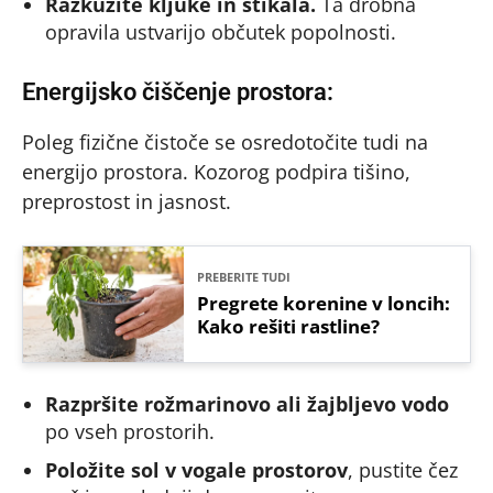
Razkužite kljuke in stikala.
Ta drobna
opravila ustvarijo občutek popolnosti.
Energijsko čiščenje prostora:
Poleg fizične čistoče se osredotočite tudi na
energijo prostora. Kozorog podpira tišino,
preprostost in jasnost.
PREBERITE TUDI
Pregrete korenine v loncih:
Kako rešiti rastline?
Razpršite rožmarinovo ali žajbljevo vodo
po vseh prostorih.
Položite sol v vogale prostorov
, pustite čez