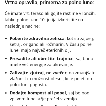
Vrtna opravila, primerna za polno luno:
Če imate vrt, teraso ali gojite rastline v loncih,
lahko polno luno 10. julija izkoristite na
naslednje načine:
Poberite zdravilna zelišča
, kot so žajbelj,
šetraj, origano ali rožmarin. V času polne
lune imajo največ eteričnih olj.
Presadite ali obrežite trajnice
, saj bodo
imele več energije za okrevanje.
Zalivajte zjutraj, ne zvečer
, da zmanjšate
vlažnost in možnost plesni, ki je poleti ob
polni luni pogosta.
Dodajte kompost ali pepel
, saj bo pod
vplivom lune lažje prešel v zemljo.