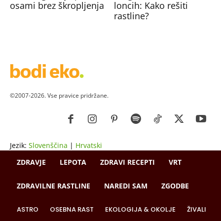
osami brez škropljenja
loncih: Kako rešiti
rastline?
©2007-2026. Vse pravice pridržane.
Jezik:
Slovenščina
|
Hrvatski
ZDRAVJE
LEPOTA
ZDRAVI RECEPTI
VRT
ZDRAVILNE RASTLINE
NAREDI SAM
ZGODBE
ASTRO
OSEBNA RAST
EKOLOGIJA & OKOLJE
ŽIVALI