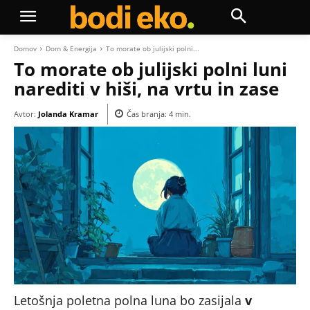
Domov
Dom & Energija
To morate ob julijski polni...
To morate ob julijski polni luni
narediti v hiši, na vrtu in zase
Avtor:
Jolanda Kramar
Čas branja:
4
min.
Letošnja poletna polna luna bo zasijala
v