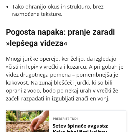
Tako ohranijo okus in strukturo, brez
razmočene teksture.
Pogosta napaka: pranje zaradi
»lepšega videza«
Mnogi jurčke operejo, ker želijo, da izgledajo
»čisti in lepi« v vrečki ali kozarcu. A pri gobah je
videz drugotnega pomena – pomembnejša je
kakovost. Na zunaj bleščeči jurčki, ki so bili
oprani z vodo, bodo po nekaj urah v vrečki že
začeli razpadati in izgubljati značilen vonj.
PREBERITE TUDI
Setev špinače avgusta:
Kako izboljšati kalitev