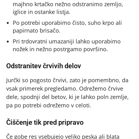
majhno krtačko nežno odstranimo zemljo,
iglice in ostanke listja.
Po potrebi uporabimo čisto, suho krpo ali
papirnato brisačo.
Pri trdovratni umazaniji lahko uporabimo
nožek in nežno postrgamo površino.
Odstranitev črvivih delov
Jurčki so pogosto črvivi, zato je pomembno, da
vsak primerek pregledamo. Odrežemo črvive
dele, spodnji del betov, ki je lahko poln zemlje,
pa po potrebi odrežemo v celoti.
Čiščenje tik pred pripravo
Če gobe res vsebujejo veliko peska ali blata