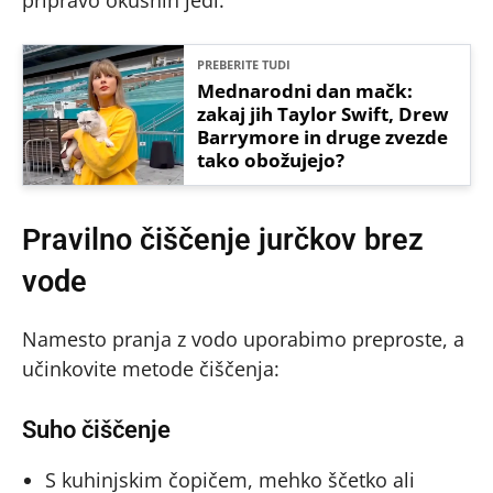
pripravo okusnih jedi.
PREBERITE TUDI
Mednarodni dan mačk:
zakaj jih Taylor Swift, Drew
Barrymore in druge zvezde
tako obožujejo?
Pravilno čiščenje jurčkov brez
vode
Namesto pranja z vodo uporabimo preproste, a
učinkovite metode čiščenja:
Suho čiščenje
S kuhinjskim čopičem, mehko ščetko ali