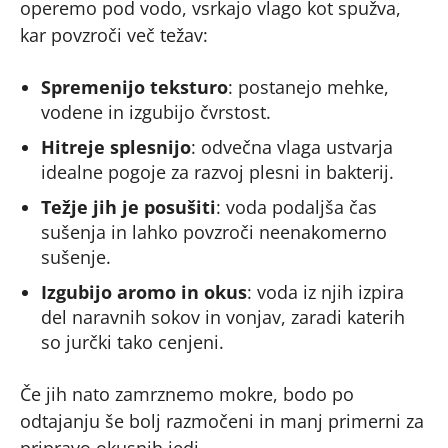
operemo pod vodo, vsrkajo vlago kot spužva,
kar povzroči več težav:
Spremenijo teksturo
: postanejo mehke,
vodene in izgubijo čvrstost.
Hitreje splesnijo
: odvečna vlaga ustvarja
idealne pogoje za razvoj plesni in bakterij.
Težje jih je posušiti
: voda podaljša čas
sušenja in lahko povzroči neenakomerno
sušenje.
Izgubijo aromo in okus
: voda iz njih izpira
del naravnih sokov in vonjav, zaradi katerih
so jurčki tako cenjeni.
Če jih nato zamrznemo mokre, bodo po
odtajanju še bolj razmočeni in manj primerni za