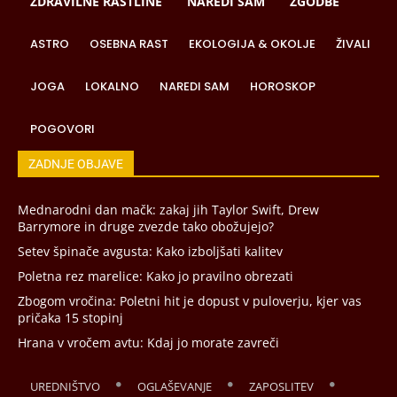
ZDRAVILNE RASTLINE
NAREDI SAM
ZGODBE
ASTRO
OSEBNA RAST
EKOLOGIJA & OKOLJE
ŽIVALI
JOGA
LOKALNO
NAREDI SAM
HOROSKOP
POGOVORI
ZADNJE OBJAVE
Mednarodni dan mačk: zakaj jih Taylor Swift, Drew
Barrymore in druge zvezde tako obožujejo?
Setev špinače avgusta: Kako izboljšati kalitev
Poletna rez marelice: Kako jo pravilno obrezati
Zbogom vročina: Poletni hit je dopust v puloverju, kjer vas
pričaka 15 stopinj
Hrana v vročem avtu: Kdaj jo morate zavreči
UREDNIŠTVO
OGLAŠEVANJE
ZAPOSLITEV