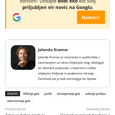
koristni? Dodajte
Bodi eko
kot svoj
priljubljen vir novic na Googlu
.
›
Nastavi
Jolanda Kramar
Jolanda Kramar je novinarka in publicistka z
zanimanjem za zdrav življenjski slog, ekologijo
ter domače pripravke, s katerimi si lahko
olajšamo življenje in podpramo zdravje.
Zanimata pa jo tudi astrologija ter lepota.
ZNAČKE
čiščenje gob
jurčki
shranjevanje gob
sušenje jurčkov
zamrzovanje gob
Prejšnji članek
Naslednji članek