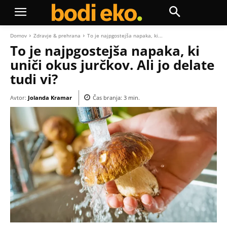
Domov
Zdravje & prehrana
To je najpgostejša napaka, ki...
To je najpgostejša napaka, ki
uniči okus jurčkov. Ali jo delate
tudi vi?
Avtor:
Jolanda Kramar
Čas branja:
3
min.