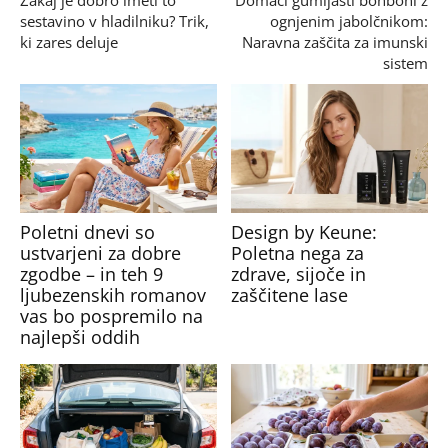
Zakaj je dobro imeti to
Domači gumijasti bonboni z
sestavino v hladilniku? Trik,
ognjenim jabolčnikom:
ki zares deluje
Naravna zaščita za imunski
sistem
Poletni dnevi so
Design by Keune:
ustvarjeni za dobre
Poletna nega za
zgodbe – in teh 9
zdrave, sijoče in
ljubezenskih romanov
zaščitene lase
vas bo pospremilo na
najlepši oddih