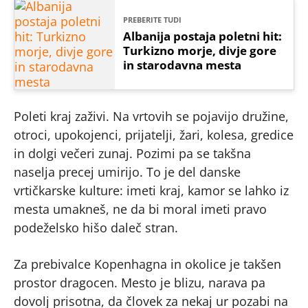
PREBERITE TUDI
Albanija postaja poletni hit:
Turkizno morje, divje gore
in starodavna mesta
Poleti kraj zaživi. Na vrtovih se pojavijo družine,
otroci, upokojenci, prijatelji, žari, kolesa, gredice
in dolgi večeri zunaj. Pozimi pa se takšna
naselja precej umirijo. To je del danske
vrtičkarske kulture: imeti kraj, kamor se lahko iz
mesta umakneš, ne da bi moral imeti pravo
podeželsko hišo daleč stran.
Za prebivalce Kopenhagna in okolice je takšen
prostor dragocen. Mesto je blizu, narava pa
dovolj prisotna, da človek za nekaj ur pozabi na