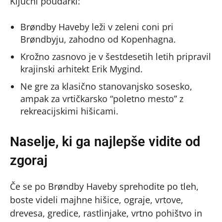
Ključni poudarki:
Brøndby Haveby leži v zeleni coni pri
Brøndbyju, zahodno od Kopenhagna.
Krožno zasnovo je v šestdesetih letih pripravil
krajinski arhitekt Erik Mygind.
Ne gre za klasično stanovanjsko sosesko,
ampak za vrtičkarsko “poletno mesto” z
rekreacijskimi hišicami.
Naselje, ki ga najlepše vidite od
zgoraj
Če se po Brøndby Haveby sprehodite po tleh,
boste videli majhne hišice, ograje, vrtove,
drevesa, gredice, rastlinjake, vrtno pohištvo in