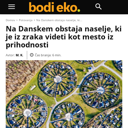
Domov
Potovanja
Na Danskem obstaja naselje, ki...
Na Danskem obstaja naselje, ki
je iz zraka videti kot mesto iz
prihodnosti
Avtor:
M. K.
Čas branja:
6
min.