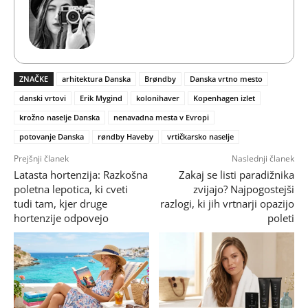
ZNAČKE
arhitektura Danska
Brøndby
Danska vrtno mesto
danski vrtovi
Erik Mygind
kolonihaver
Kopenhagen izlet
krožno naselje Danska
nenavadna mesta v Evropi
potovanje Danska
røndby Haveby
vrtičkarsko naselje
Prejšnji članek
Naslednji članek
Latasta hortenzija: Razkošna
Zakaj se listi paradižnika
poletna lepotica, ki cveti
zvijajo? Najpogostejši
tudi tam, kjer druge
razlogi, ki jih vrtnarji opazijo
hortenzije odpovejo
poleti