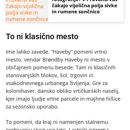
čakajo vijolična polja sivke
in rumene sončnice
To ni klasično mesto
Ime lahko zavede. “Haveby” pomeni vrtno
mesto, vendar Brøndby Haveby ni mesto v
običajnem pomenu besede. Tam ni klasičnih
stanovanjskih blokov, šol, trgovin in
vsakodnevnega urbanega življenja. Gre za
kolonihaver, dansko obliko vrtičkarskih naselij,
kjer imajo ljudje vrtne parcele in majhne hišice
za sezonsko uporabo.
To pomeni, da kraj ni namenjen stalnemu
prebivanju skozi vse leto. Lastniki oziroma