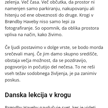
zelenja. Več časa. Več občutka, da prostor ni
namenjen samo parkiranju, nakupovanju ali
hitenju od ene obveznosti do druge. Krogi v
Brøndby Haveby niso samo lepi za
fotografiranje. So opomnik, da oblika prostora
vpliva na način, kako živimo.
Če ljudi postavimo v dolge vrste, se bodo morda
srečevali manj. Če jim damo skupno središče,
obstaja večja možnost, da se pozdravijo,
pogovorijo in počutijo del nečesa. To ne reši
vseh težav sodobnega življenja, je pa zanimiv
poskus.
Danska lekcija v krogu
Brøndby Haveby navdušuje svet, ker je videti