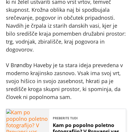
ki ni želel ustvariti samo vrst vrtov, temveč
skupnost. Krožna oblika naj bi spodbujala
srečevanje, pogovor in občutek pripadnosti.
Navdih je črpala iz starih danskih vasi, kjer je
bilo središče kraja pomemben družabni prostor:
trg, vodnjak, zbirališče, kraj pogovora in
dogovorov.
V Brøndby Haveby je ta stara ideja prevedena v
moderno krajinsko zasnovo. Vsak ima svoj vrt,
svojo hišico in svojo zasebnost, hkrati pa je
središče kroga skupni prostor, ki spominja, da
človek ni popolnoma sam.
PREBERITE TUDI
Kam po popolno poletno
fotografijo? V Provansi vas