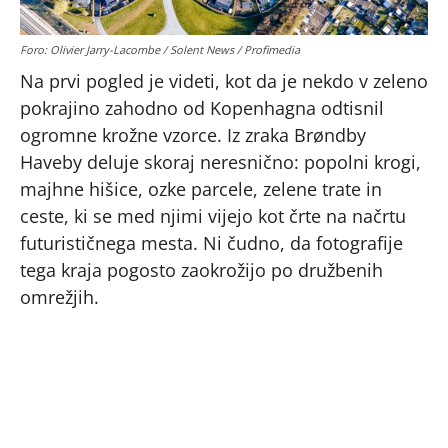
Foro: Olivier Jarry-Lacombe / Solent News / Profimedia
Na prvi pogled je videti, kot da je nekdo v zeleno
pokrajino zahodno od Kopenhagna odtisnil
ogromne krožne vzorce. Iz zraka Brøndby
Haveby deluje skoraj neresnično: popolni krogi,
majhne hišice, ozke parcele, zelene trate in
ceste, ki se med njimi vijejo kot črte na načrtu
futurističnega mesta. Ni čudno, da fotografije
tega kraja pogosto zaokrožijo po družbenih
omrežjih.