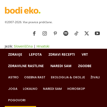
©2007-2026. Vse pravice pridržane.
Jezik:
Slovenščina
|
Hrvatski
ZDRAVJE
LEPOTA
ZDRAVI RECEPTI
VRT
ZDRAVILNE RASTLINE
NAREDI SAM
ZGODBE
ASTRO
OSEBNA RAST
EKOLOGIJA & OKOLJE
ŽIVALI
JOGA
LOKALNO
NAREDI SAM
HOROSKOP
POGOVORI