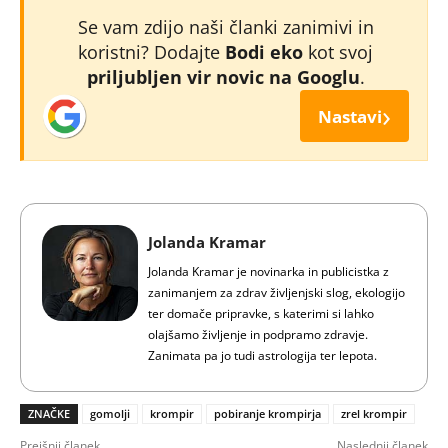
Se vam zdijo naši članki zanimivi in
koristni? Dodajte
Bodi eko
kot svoj
priljubljen vir novic na Googlu
.
›
Nastavi
Jolanda Kramar
Jolanda Kramar je novinarka in publicistka z
zanimanjem za zdrav življenjski slog, ekologijo
ter domače pripravke, s katerimi si lahko
olajšamo življenje in podpramo zdravje.
Zanimata pa jo tudi astrologija ter lepota.
ZNAČKE
gomolji
krompir
pobiranje krompirja
zrel krompir
Prejšnji članek
Naslednji članek