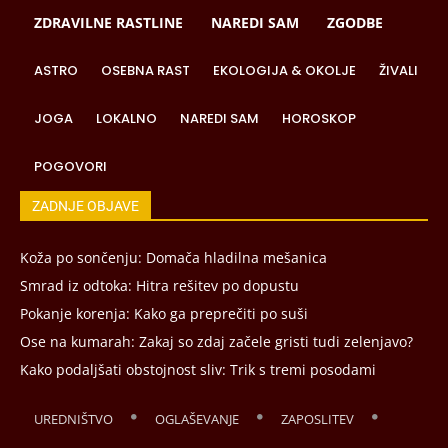
ZDRAVILNE RASTLINE
NAREDI SAM
ZGODBE
ASTRO
OSEBNA RAST
EKOLOGIJA & OKOLJE
ŽIVALI
JOGA
LOKALNO
NAREDI SAM
HOROSKOP
POGOVORI
ZADNJE OBJAVE
Koža po sončenju: Domača hladilna mešanica
Smrad iz odtoka: Hitra rešitev po dopustu
Pokanje korenja: Kako ga preprečiti po suši
Ose na kumarah: Zakaj so zdaj začele gristi tudi zelenjavo?
Kako podaljšati obstojnost sliv: Trik s tremi posodami
UREDNIŠTVO
OGLAŠEVANJE
ZAPOSLITEV