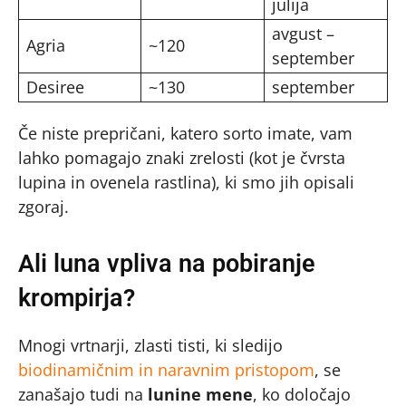
julija
avgust –
Agria
~120
september
Desiree
~130
september
Če niste prepričani, katero sorto imate, vam
lahko pomagajo znaki zrelosti (kot je čvrsta
lupina in ovenela rastlina), ki smo jih opisali
zgoraj.
Ali luna vpliva na pobiranje
krompirja?
Mnogi vrtnarji, zlasti tisti, ki sledijo
biodinamičnim in naravnim pristopom
, se
zanašajo tudi na
lunine mene
, ko določajo