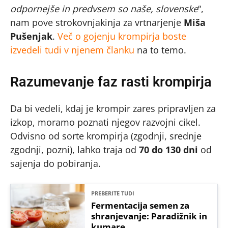
odpornejše in predvsem so naše, slovenske
“,
nam pove strokovnjakinja za vrtnarjenje
Miša
Pušenjak
.
Več o gojenju krompirja boste
izvedeli tudi v njenem članku
na to temo.
Razumevanje faz rasti krompirja
Da bi vedeli, kdaj je krompir zares pripravljen za
izkop, moramo poznati njegov razvojni cikel.
Odvisno od sorte krompirja (zgodnji, srednje
zgodnji, pozni), lahko traja od
70 do 130 dni
od
sajenja do pobiranja.
PREBERITE TUDI
Fermentacija semen za
shranjevanje: Paradižnik in
kumare