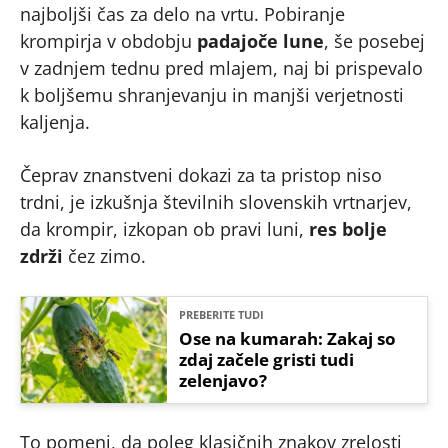
najboljši čas za delo na vrtu. Pobiranje
krompirja v obdobju
padajoče lune
, še posebej
v zadnjem tednu pred mlajem, naj bi prispevalo
k boljšemu shranjevanju in manjši verjetnosti
kaljenja.
Čeprav znanstveni dokazi za ta pristop niso
trdni, je izkušnja številnih slovenskih vrtnarjev,
da krompir, izkopan ob pravi luni,
res bolje
zdrži
čez zimo.
PREBERITE TUDI
Ose na kumarah: Zakaj so
zdaj začele gristi tudi
zelenjavo?
To pomeni, da poleg klasičnih znakov zrelosti