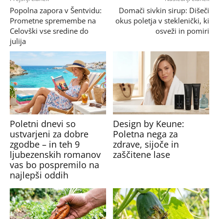
Popolna zapora v Šentvidu:
Domači sivkin sirup: Dišeči
Prometne spremembe na
okus poletja v steklenički, ki
Celovški vse sredine do
osveži in pomiri
julija
Poletni dnevi so
Design by Keune:
ustvarjeni za dobre
Poletna nega za
zgodbe – in teh 9
zdrave, sijoče in
ljubezenskih romanov
zaščitene lase
vas bo pospremilo na
najlepši oddih