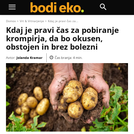
Domov
Vrt & Vrtnarjenje
Kdaj je pravi čas za...
Kdaj je pravi čas za pobiranje
krompirja, da bo okusen,
obstojen in brez bolezni
Avtor:
Jolanda Kramar
Čas branja:
4
min.