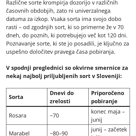
Različne sorte krompirja dozorijo v različnih
časovnih obdobjih, zato ni univerzalnega
datuma za izkop. Vsaka sorta ima svojo dobo
rasti – od zgodnjih sort, ki so primerne že v 70
dneh, do poznih, ki potrebujejo več kot 120 dni.
Poznavanje sorte, ki ste jo posadili, je ključno za
uspešno določitev pravega časa pobiranja.
V spodnji preglednici so okvirne smernice za
nekaj najbolj priljubljenih sort v Sloveniji:
Dnevi do
Priporočeno
Sorta
zrelosti
pobiranje
konec maja –
Rosara
~70
junij
junij – začetek
Marabel
~80–90