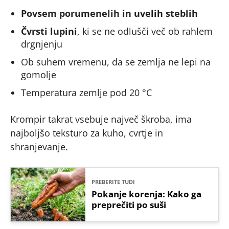
Povsem porumenelih in uvelih steblih
Čvrsti lupini
, ki se ne odlušči več ob rahlem
drgnjenju
Ob suhem vremenu, da se zemlja ne lepi na
gomolje
Temperatura zemlje pod 20 °C
Krompir takrat vsebuje največ škroba, ima
najboljšo teksturo za kuho, cvrtje in
shranjevanje.
PREBERITE TUDI
Pokanje korenja: Kako ga
preprečiti po suši