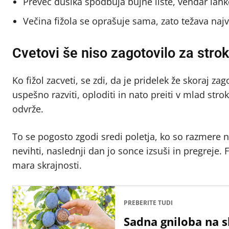
Preveč dušika spodbuja bujne liste, vendar lahk
Večina fižola se oprašuje sama, zato težava naj
Cvetovi še niso zagotovilo za stro
Ko fižol zacveti, se zdi, da je pridelek že skoraj zag
uspešno razviti, oploditi in nato preiti v mlad stro
odvrže.
To se pogosto zgodi sredi poletja, ko so razmere 
nevihti, naslednji dan jo sonce izsuši in pregreje. 
mara skrajnosti.
PREBERITE TUDI
Sadna gniloba na sl