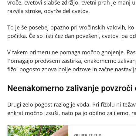
vroče, cvetovi slabše zdržijo, cvetni prah je manj 
razvila stroke, odvrže del cvetov.
To je še posebej opazno pri vročinskih valovih, ko
počitka. Če so listi čez dan povešeni, cvetovi pa o
V takem primeru ne pomaga močno gnojenje. Rast
Pomagajo predvsem zastirka, enakomerno zalivanje 
fižol pogosto znova bolje odzove in začne nastavlja
Neenakomerno zalivanje povzroči 
Drugi zelo pogost razlog je voda. Pri fižolu ni te
enkrat močno izsuši, nato pa jo obilno zalijemo, ra
PREBERITE TUDI