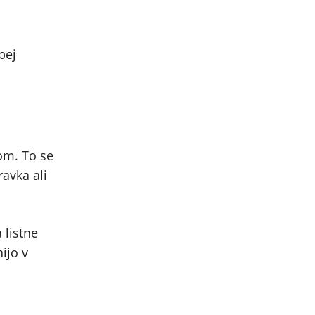
bej
kom. To se
avka ali
 listne
ijo v