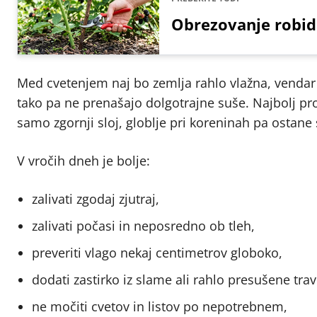
Obrezovanje robid
Med cvetenjem naj bo zemlja rahlo vlažna, vendar
tako pa ne prenašajo dolgotrajne suše. Najbolj pr
samo zgornji sloj, globlje pri koreninah pa ostane
V vročih dneh je bolje:
zalivati zgodaj zjutraj,
zalivati počasi in neposredno ob tleh,
preveriti vlago nekaj centimetrov globoko,
dodati zastirko iz slame ali rahlo presušene trav
ne močiti cvetov in listov po nepotrebnem,