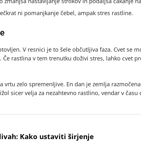
o zmanjša nastavljanje strokov in podaljša čakanje na
večkrat ni pomanjkanje čebel, ampak stres rastline.
ke
otovljen. V resnici je to šele občutljiva faza. Cvet se m
k. Če rastlina v tem trenutku doživi stres, lahko cvet p
na vrtu zelo spremenljive. En dan je zemlja razmočen
Fižol sicer velja za nezahtevno rastlino, vendar v času
ivah: Kako ustaviti širjenje