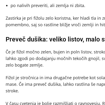
po nalivih preveriti, ali zemlja ni zbita.
Zastirka je pri fižolu zelo koristna, ker hladi tla i
pomembno, saj so rastline bližje vroči zemlji in hi
Preveč dušika: veliko listov, malo 
Če je fižol močno zelen, bujen in poln listov, stro
lahko zgodi po dodajanju močnih tekočih gnojil, 
zelo bogate zemlje.
Fižol je stročnica in ima drugačne potrebe kot sola
mase. Če ima preveč dušika, lahko rastlina še napre
stroke.
V času cvetenja je bolje razmišljati o ravnovesju. Ra