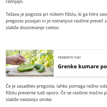
razvijajo.
Težava je pogosta pri nizkem fižolu, ki ga hitro zase
pregosto posejan in je notranjost rastline preveč z
slabše dozorevanje cvetov.
PREBERITE TUDI
Grenke kumare po
Če je zasaditev pregosta, lahko pomaga nežno odstr
fižolu preverite tudi oporo. Če se rastline močno p
slabše nastavijo stroke.