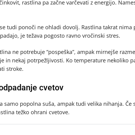
učinkovit, rastlina pa začne varčevati z energijo. Name
 se tudi ponoči ne ohladi dovolj. Rastlina takrat nima
dpadajo, je težava pogosto ravno vročinski stres.
lina ne potrebuje “pospeška”, ampak mirnejše razme
in nekaj potrpežljivosti. Ko temperature nekoliko p
ti stroke.
odpadanje cvetov
žava samo popolna suša, ampak tudi velika nihanja. Če 
stlina težko ohrani cvetove.