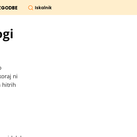
Iskalnik
ZGODBE
ogi
o
oraj ni
 hitrih