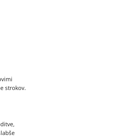
ovimi
e strokov.
ditve,
slabše