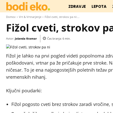
ZDRAVJE
LEPOTA
Domov
Vrt & Vrtnarjenje
Fižol cveti, strokov pa ni:...
Fižol cveti, strokov p
Avtor:
Jolanda Kramar
Čas branja:
6
min.
Fižol je lahko na prvi pogled videti popolnoma zdrav
poškodovani, vrtnar pa že pričakuje prve stroke. Na
ničesar. To je ena najpogostejših poletnih težav pr
vremenskih nihanj.
Ključni poudarki:
Fižol pogosto cveti brez strokov zaradi vročine,