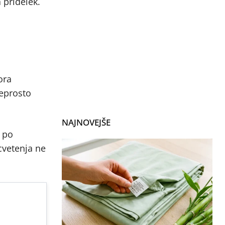
 pridelek.
ora
reprosto
NAJNOVEJŠE
a po
 cvetenja ne