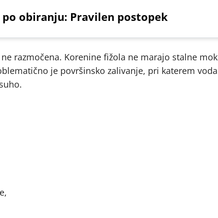
 po obiranju: Pravilen postopek
 ne razmočena. Korenine fižola ne marajo stalne mok
oblematično je površinsko zalivanje, pri katerem vod
 suho.
e,