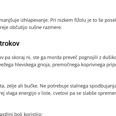
n zmanjšuje izhlapevanje. Pri nizkem fižolu je to še pose
treje občutijo sušne razmere.
strokov
kov pa skoraj ni, ste ga morda preveč pognojili z duši
svežega hlevskega gnoja, premočnega koprivnega pripr
ta, zelje ali bučke. Ne potrebuje stalnega spodbujanja
j vlaga energijo v liste, cvetovi pa se slabše spremen
stlini bolj koristijo: