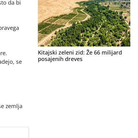
sto da bi
 pravega
Kitajski zeleni zid: Že 66 milijard
re.
posajenih dreves
adejo, se
se zemlja