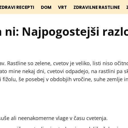
ZDRAVI RECEPTI
DOM
VRT
ZDRAVILNE RASTLINE
a ni: Najpogostejši razl
. Rastline so zelene, cvetov je veliko, listi niso očitn
to mine nekaj dni, cvetovi odpadejo, na rastlini pa sk
i fižolu, še posebej v obdobjih vročine, suhe zemlje in
 suše ali neenakomerne vlage v času cvetenja.