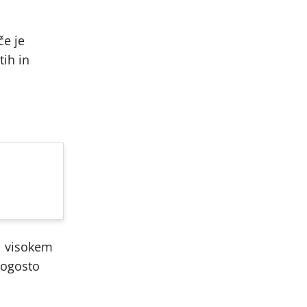
če je
tih in
ri visokem
pogosto