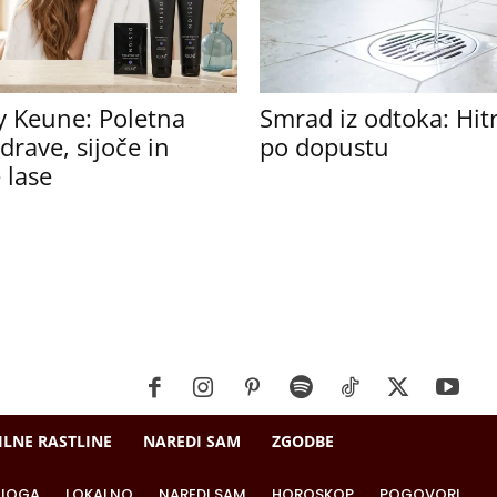
y Keune: Poletna
Smrad iz odtoka: Hitr
drave, sijoče in
po dopustu
 lase
ILNE RASTLINE
NAREDI SAM
ZGODBE
JOGA
LOKALNO
NAREDI SAM
HOROSKOP
POGOVORI