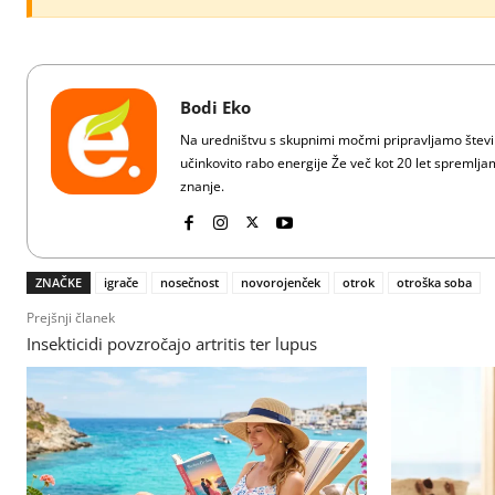
Bodi Eko
Na uredništvu s skupnimi močmi pripravljamo številn
učinkovito rabo energije Že več kot 20 let spreml
znanje.
ZNAČKE
igrače
nosečnost
novorojenček
otrok
otroška soba
Prejšnji članek
Insekticidi povzročajo artritis ter lupus