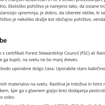
dno. Ekološko pohištvo je narejeno tako, da ostane tr
starostjo spreminja, je dobro, da izberete oblike, ki s
hištvo je nekoliko dražje kot običajno pohištvo, vend
obe
s certifikati Forest Stewardship Council (FSC) ali Rai
ste ga kupili, na svetu ne bo manj dreves.
 ki bodo uporabne dolgo časa. Uporabite staro babičin
 materialov na svetu. Rastlina je trdoživa in hitro r
skem, kjer ga v glavnem gojijo brez dodajanja pesticid
ko sobo.