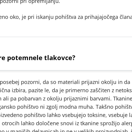
 pozorni pri opremljanju.
eno oko, je pri iskanju pohištva za prihajajočega član
re potemnele tlakovce?
osebej pozorni, da so materiali prijazni okolju in da
ična izbira, pazite le, da je primerno zaščiten z netok
n ali pa pobarvan z okolju prijaznimi barvami. Tkanine
rgansko pohištvo ni zgolj modna muha. Takšno pohišt
oizvedeno pohištvo lahko vsebujejo toksine, vsebuje 
 otrocih lahko določene snovi iz tkanine sprožijo aler
o v manjših delavnicah in ne v velikih proizvodnjah, j