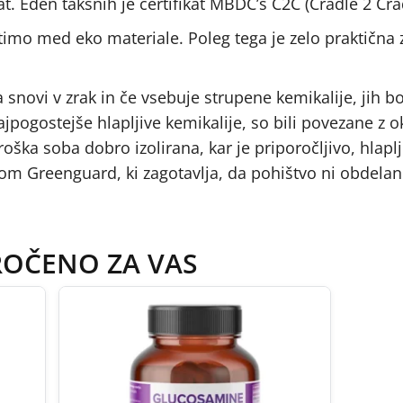
at. Eden takšnih je certifikat MBDC’s C2C (Cradle 2 Cra
rstimo med eko materiale. Poleg tega je zelo praktična
snovi v zrak in če vsebuje strupene kemikalije, jih b
ajpogostejše hlapljive kemikalije, so bili povezane z 
ška soba dobro izolirana, kar je priporočljivo, hlaplji
atom Greenguard, ki zagotavlja, da pohištvo ni obdelan
ROČENO ZA VAS