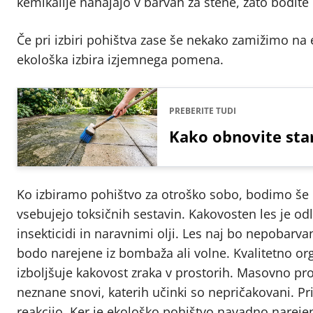
kemikalije nahajajo v barvah za stene, zato bodite
Če pri izbiri pohištva zase še nekako zamižimo na 
ekološka izbira izjemnega pomena.
PREBERITE TUDI
Kako obnovite sta
Ko izbiramo pohištvo za otroško sobo, bodimo še p
vsebujejo toksičnih sestavin. Kakovosten les je odl
insekticidi in naravnimi olji. Les naj bo nepobarva
bodo narejene iz bombaža ali volne. Kvalitetno o
izboljšuje kakovost zraka v prostorih. Masovno pr
neznane snovi, katerih učinki so nepričakovani. Pri
reakcijo. Ker je ekološko pohištvo navadno narejen