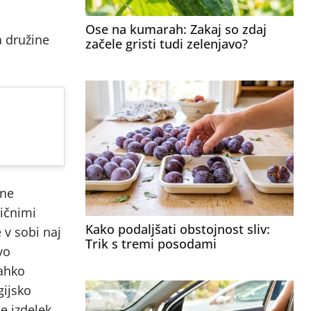
Ose na kumarah: Zakaj so zdaj
a družine
začele gristi tudi zelenjavo?
 ne
sičnimi
Kako podaljšati obstojnost sliv:
 v sobi naj
Trik s tremi posodami
vo
lahko
gijsko
e izdelek