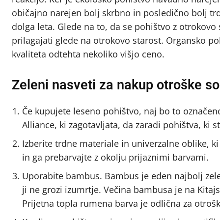
običajno narejen bolj skrbno in posledično bolj tr
dolga leta. Glede na to, da se pohištvo z otrokovo 
prilagajati glede na otrokovo starost. Organsko po
kvaliteta odtehta nekoliko višjo ceno.
Zeleni nasveti za nakup otroške s
Če kupujete leseno pohištvo, naj bo to označeno 
Alliance, ki zagotavljata, da zaradi pohištva, ki 
Izberite trdne materiale in univerzalne oblike,
in ga prebarvajte z okolju prijaznimi barvami.
Uporabite bambus. Bambus je eden najbolj zelenih
ji ne grozi izumrtje. Večina bambusa je na Kitaj
Prijetna topla rumena barva je odlična za otroš