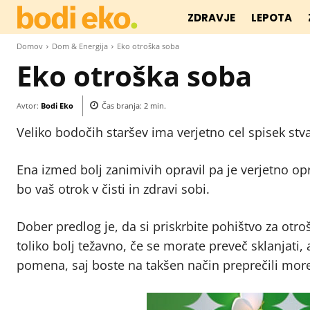
ZDRAVJE
LEPOTA
Domov
Dom & Energija
Eko otroška soba
Eko otroška soba
Avtor:
Bodi Eko
Čas branja:
2
min.
Veliko bodočih staršev ima verjetno cel spisek stvari
Ena izmed bolj zanimivih opravil pa je verjetno op
bo vaš otrok v čisti in zdravi sobi.
Dober predlog je, da si priskrbite pohištvo za otroš
toliko bolj težavno, če se morate preveč sklanjati, 
pomena, saj boste na takšen način preprečili mor