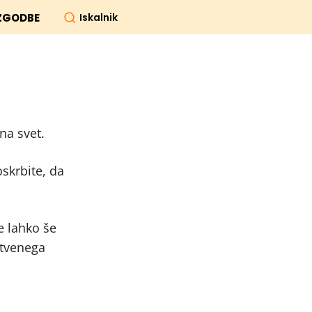
Iskalnik
ZGODBE
na svet.
skrbite, da
e lahko še
istvenega