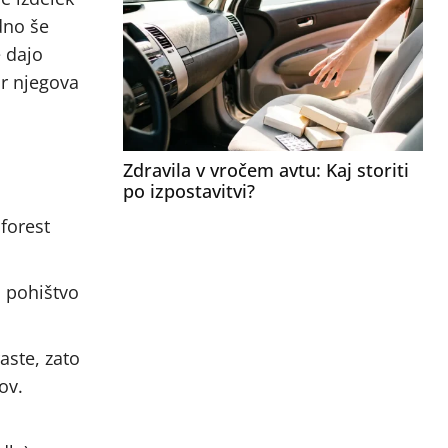
dno še
e dajo
ar njegova
Zdravila v vročem avtu: Kaj storiti
po izpostavitvi?
nforest
o pohištvo
aste, zato
ov.