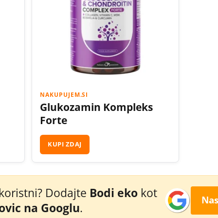
NAKUPUJEM.SI
Glukozamin Kompleks
Forte
KUPI ZDAJ
 koristni? Dodajte
Bodi eko
kot
Nas
novic na Googlu
.