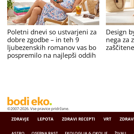
Poletni dnevi so ustvarjeni za
Design b
dobre zgodbe – in teh 9
nega za z
ljubezenskih romanov vas bo
zaščitene
pospremilo na najlepši oddih
©2007-2026. Vse pravice pridržane.
ZDRAVJE
LEPOTA
ZDRAVI RECEPTI
VRT
ZDRAV
ASTRO
OSEBNA RAST
EKOLOGIJA & OKOLJE
ŽIVALI