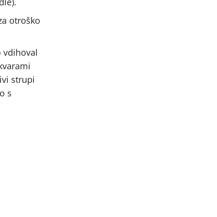
dle).
 za otroško
o vdihoval
okvarami
vi strupi
o s