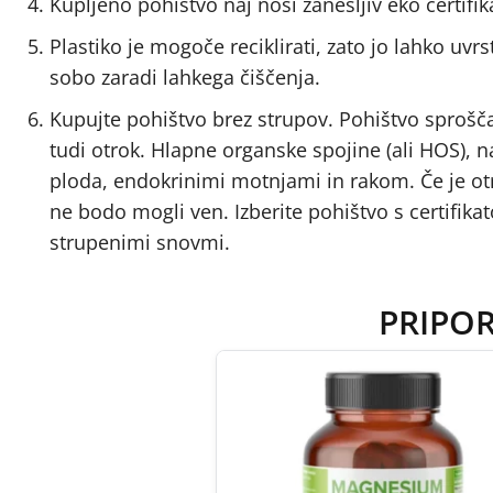
Kupljeno pohištvo naj nosi zanesljiv eko certifik
Plastiko je mogoče reciklirati, zato jo lahko uv
sobo zaradi lahkega čiščenja.
Kupujte pohištvo brez strupov. Pohištvo sprošča 
tudi otrok. Hlapne organske spojine (ali HOS), n
ploda, endokrinimi motnjami in rakom. Če je otro
ne bodo mogli ven. Izberite pohištvo s certifik
strupenimi snovmi.
PRIPO