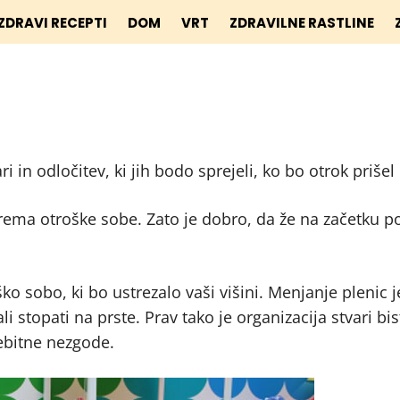
ZDRAVI RECEPTI
DOM
VRT
ZDRAVILNE RASTLINE
 in odločitev, ki jih bodo sprejeli, ko bo otrok prišel 
rema otroške sobe. Zato je dobro, da že na začetku po
ko sobo, ki bo ustrezalo vaši višini. Menjanje plenic j
ali stopati na prste. Prav tako je organizacija stvari b
ebitne nezgode.