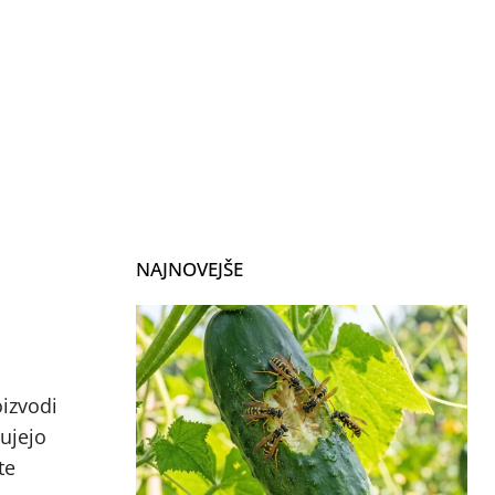
NAJNOVEJŠE
oizvodi
dujejo
te