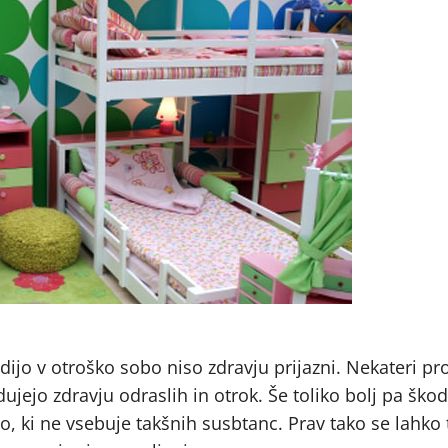
odijo v otroško sobo niso zdravju prijazni. Nekateri pr
dujejo zdravju odraslih in otrok. Še toliko bolj pa ško
, ki ne vsebuje takšnih susbtanc. Prav tako se lahko 