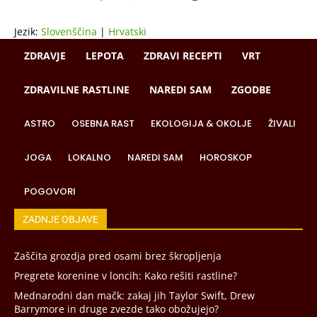
Jezik:
Slovenščina
|
Hrvatski
ZDRAVJE
LEPOTA
ZDRAVI RECEPTI
VRT
ZDRAVILNE RASTLINE
NAREDI SAM
ZGODBE
ASTRO
OSEBNA RAST
EKOLOGIJA & OKOLJE
ŽIVALI
JOGA
LOKALNO
NAREDI SAM
HOROSKOP
POGOVORI
ZADNJE OBJAVE
Zaščita grozdja pred osami brez škropljenja
Pregrete korenine v loncih: Kako rešiti rastline?
Mednarodni dan mačk: zakaj jih Taylor Swift, Drew
Barrymore in druge zvezde tako obožujejo?