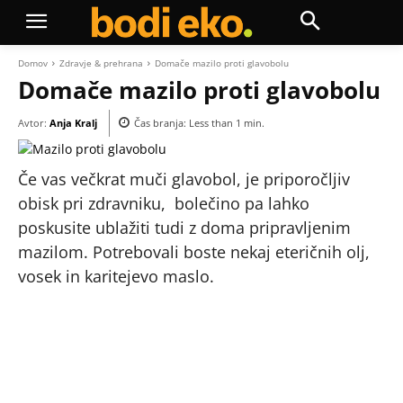
Domov
Zdravje & prehrana
Domače mazilo proti glavobolu
Domače mazilo proti glavobolu
Avtor:
Anja Kralj
Čas branja:
Less than 1
min.
Če vas večkrat muči glavobol, je priporočljiv
obisk pri zdravniku, bolečino pa lahko
poskusite ublažiti tudi z doma pripravljenim
mazilom. Potrebovali boste nekaj eteričnih olj,
vosek in karitejevo maslo.