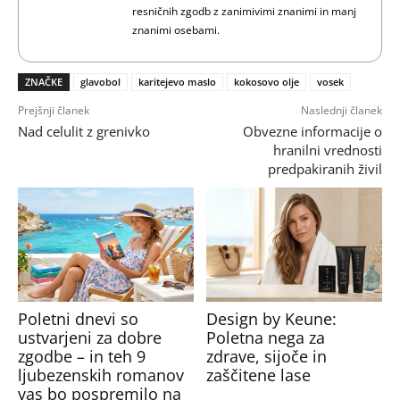
resničnih zgodb z zanimivimi znanimi in manj
znanimi osebami.
ZNAČKE
glavobol
karitejevo maslo
kokosovo olje
vosek
Prejšnji članek
Naslednji članek
Nad celulit z grenivko
Obvezne informacije o
hranilni vrednosti
predpakiranih živil
Poletni dnevi so
Design by Keune:
ustvarjeni za dobre
Poletna nega za
zgodbe – in teh 9
zdrave, sijoče in
ljubezenskih romanov
zaščitene lase
vas bo pospremilo na