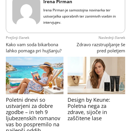
Irena Pirman
Irena Pirman je samostojna novinarka ter
ustvarjalka uporabnih ter zanimivih vsebin in
intervjujev.
Prejšnji članek
Naslednji članek
Kako vam soda bikarbona
Zdravo razstrupljanje še
lahko pomaga pri hujšanju?
pred poletjem
Poletni dnevi so
Design by Keune:
ustvarjeni za dobre
Poletna nega za
zgodbe – in teh 9
zdrave, sijoče in
ljubezenskih romanov
zaščitene lase
vas bo pospremilo na
najlepši oddih