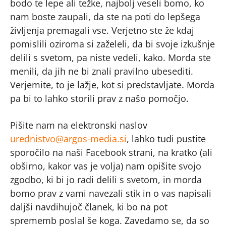
bodo te lepe ali težke, najbolj veseli bomo, ko
nam boste zaupali, da ste na poti do lepšega
življenja premagali vse. Verjetno ste že kdaj
pomislili oziroma si zaželeli, da bi svoje izkušnje
delili s svetom, pa niste vedeli, kako. Morda ste
menili, da jih ne bi znali pravilno ubesediti.
Verjemite, to je lažje, kot si predstavljate. Morda
pa bi to lahko storili prav z našo pomočjo.
Pišite nam na elektronski naslov
urednistvo@argos-media.si
, lahko tudi pustite
sporočilo na naši Facebook strani, na kratko (ali
obširno, kakor vas je volja) nam opišite svojo
zgodbo, ki bi jo radi delili s svetom, in morda
bomo prav z vami navezali stik in o vas napisali
daljši navdihujoč članek, ki bo na pot
sprememb poslal še koga. Zavedamo se, da so