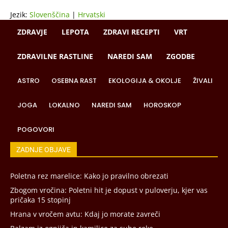
Jezik:
Slovenščina
|
Hrvatski
ZDRAVJE
LEPOTA
ZDRAVI RECEPTI
VRT
ZDRAVILNE RASTLINE
NAREDI SAM
ZGODBE
ASTRO
OSEBNA RAST
EKOLOGIJA & OKOLJE
ŽIVALI
JOGA
LOKALNO
NAREDI SAM
HOROSKOP
POGOVORI
ZADNJE OBJAVE
Poletna rez marelice: Kako jo pravilno obrezati
Zbogom vročina: Poletni hit je dopust v puloverju, kjer vas
pričaka 15 stopinj
Hrana v vročem avtu: Kdaj jo morate zavreči