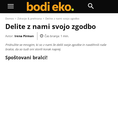
Domov
Zdravje & prehrana
Delite z nami svojo zgodbo
Delite z nami svojo zgodbo
Avtor:
Irena Pirman
Čas branja:
1
min.
Pridružite se mnogim, ki so z nami že delili svoje zgodbe in navdihnili naše
bralce, da so tudi oni storili korak naprej.
Spoštovani bralci!