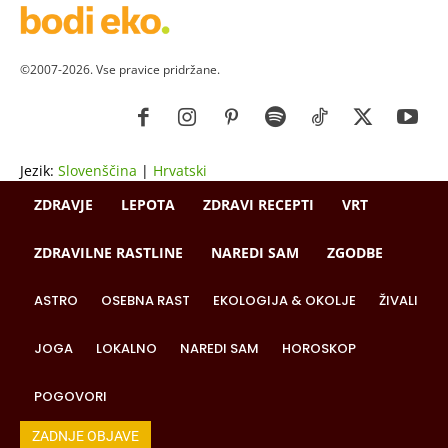
©2007-2026. Vse pravice pridržane.
Jezik:
Slovenščina
|
Hrvatski
ZDRAVJE
LEPOTA
ZDRAVI RECEPTI
VRT
ZDRAVILNE RASTLINE
NAREDI SAM
ZGODBE
ASTRO
OSEBNA RAST
EKOLOGIJA & OKOLJE
ŽIVALI
JOGA
LOKALNO
NAREDI SAM
HOROSKOP
POGOVORI
ZADNJE OBJAVE