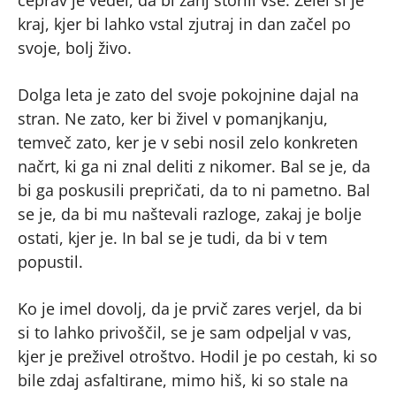
čeprav je vedel, da bi zanj storili vse. Želel si je
kraj, kjer bi lahko vstal zjutraj in dan začel po
svoje, bolj živo.
Dolga leta je zato del svoje pokojnine dajal na
stran. Ne zato, ker bi živel v pomanjkanju,
temveč zato, ker je v sebi nosil zelo konkreten
načrt, ki ga ni znal deliti z nikomer. Bal se je, da
bi ga poskusili prepričati, da to ni pametno. Bal
se je, da bi mu naštevali razloge, zakaj je bolje
ostati, kjer je. In bal se je tudi, da bi v tem
popustil.
Ko je imel dovolj, da je prvič zares verjel, da bi
si to lahko privoščil, se je sam odpeljal v vas,
kjer je preživel otroštvo. Hodil je po cestah, ki so
bile zdaj asfaltirane, mimo hiš, ki so stale na