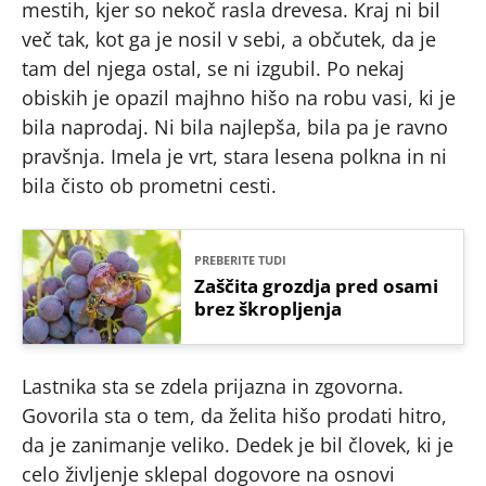
mestih, kjer so nekoč rasla drevesa. Kraj ni bil
več tak, kot ga je nosil v sebi, a občutek, da je
tam del njega ostal, se ni izgubil. Po nekaj
obiskih je opazil majhno hišo na robu vasi, ki je
bila naprodaj. Ni bila najlepša, bila pa je ravno
pravšnja. Imela je vrt, stara lesena polkna in ni
bila čisto ob prometni cesti.
PREBERITE TUDI
Zaščita grozdja pred osami
brez škropljenja
Lastnika sta se zdela prijazna in zgovorna.
Govorila sta o tem, da želita hišo prodati hitro,
da je zanimanje veliko. Dedek je bil človek, ki je
celo življenje sklepal dogovore na osnovi