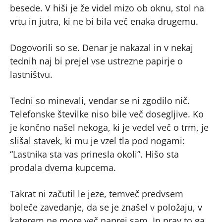
besede. V hiši je že videl mizo ob oknu, stol na
vrtu in jutra, ki ne bi bila več enaka drugemu.
Dogovorili so se. Denar je nakazal in v nekaj
tednih naj bi prejel vse ustrezne papirje o
lastništvu.
Tedni so minevali, vendar se ni zgodilo nič.
Telefonske številke niso bile več dosegljive. Ko
je končno našel nekoga, ki je vedel več o trm, je
slišal stavek, ki mu je vzel tla pod nogami:
“Lastnika sta vas prinesla okoli”. Hišo sta
prodala dvema kupcema.
Takrat ni začutil le jeze, temveč predvsem
boleče zavedanje, da se je znašel v položaju, v
katerem ne more več naprej sam. In prav to ga