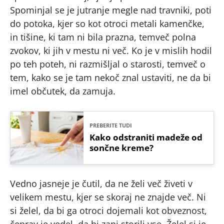
Spominjal se je jutranje megle nad travniki, poti
do potoka, kjer so kot otroci metali kamenčke,
in tišine, ki tam ni bila prazna, temveč polna
zvokov, ki jih v mestu ni več. Ko je v mislih hodil
po teh poteh, ni razmišljal o starosti, temveč o
tem, kako se je tam nekoč znal ustaviti, ne da bi
imel občutek, da zamuja.
PREBERITE TUDI
Kako odstraniti madeže od
sončne kreme?
Vedno jasneje je čutil, da ne želi več živeti v
velikem mestu, kjer se skoraj ne znajde več. Ni
si želel, da bi ga otroci dojemali kot obveznost,