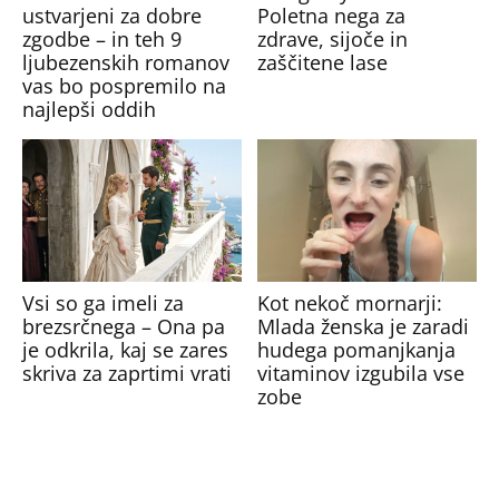
ustvarjeni za dobre
Poletna nega za
zgodbe – in teh 9
zdrave, sijoče in
ljubezenskih romanov
zaščitene lase
vas bo pospremilo na
najlepši oddih
Vsi so ga imeli za
Kot nekoč mornarji:
brezsrčnega – Ona pa
Mlada ženska je zaradi
je odkrila, kaj se zares
hudega pomanjkanja
skriva za zaprtimi vrati
vitaminov izgubila vse
zobe