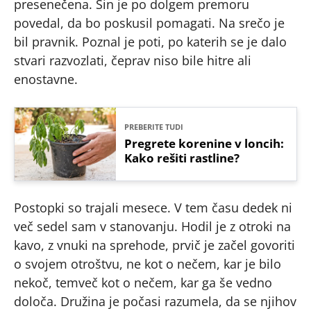
presenečena. Sin je po dolgem premoru
povedal, da bo poskusil pomagati. Na srečo je
bil pravnik. Poznal je poti, po katerih se je dalo
stvari razvozlati, čeprav niso bile hitre ali
enostavne.
PREBERITE TUDI
Pregrete korenine v loncih:
Kako rešiti rastline?
Postopki so trajali mesece. V tem času dedek ni
več sedel sam v stanovanju. Hodil je z otroki na
kavo, z vnuki na sprehode, prvič je začel govoriti
o svojem otroštvu, ne kot o nečem, kar je bilo
nekoč, temveč kot o nečem, kar ga še vedno
določa. Družina je počasi razumela, da se njihov