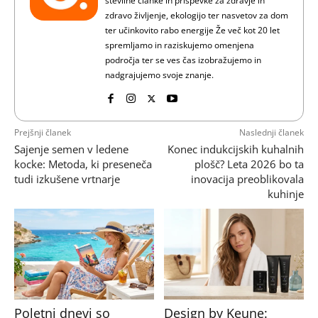
številne članke in prispevke za zdravje in
zdravo življenje, ekologijo ter nasvetov za dom
ter učinkovito rabo energije Že več kot 20 let
spremljamo in raziskujemo omenjena
področja ter se ves čas izobražujemo in
nadgrajujemo svoje znanje.
Prejšnji članek
Naslednji članek
Sajenje semen v ledene
Konec indukcijskih kuhalnih
kocke: Metoda, ki preseneča
plošč? Leta 2026 bo ta
tudi izkušene vrtnarje
inovacija preoblikovala
kuhinje
Poletni dnevi so
Design by Keune: