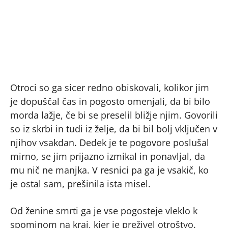
Otroci so ga sicer redno obiskovali, kolikor jim
je dopuščal čas in pogosto omenjali, da bi bilo
morda lažje, če bi se preselil bližje njim. Govorili
so iz skrbi in tudi iz želje, da bi bil bolj vključen v
njihov vsakdan. Dedek je te pogovore poslušal
mirno, se jim prijazno izmikal in ponavljal, da
mu nič ne manjka. V resnici pa ga je vsakič, ko
je ostal sam, prešinila ista misel.
Od ženine smrti ga je vse pogosteje vleklo k
spominom na kraj, kjer je preživel otroštvo.