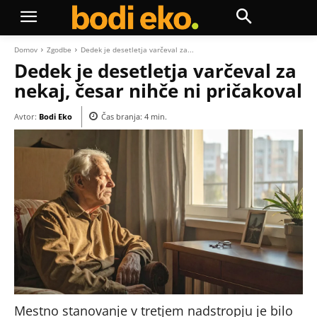
Domov
Zgodbe
Dedek je desetletja varčeval za...
Dedek je desetletja varčeval za
nekaj, česar nihče ni pričakoval
Avtor:
Bodi Eko
Čas branja:
4
min.
Mestno stanovanje v tretjem nadstropju je bilo