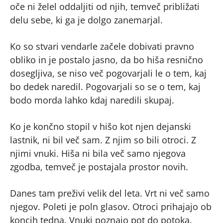
oče ni želel oddaljiti od njih, temveč približati
delu sebe, ki ga je dolgo zanemarjal.
Ko so stvari vendarle začele dobivati pravno
obliko in je postalo jasno, da bo hiša resnično
dosegljiva, se niso več pogovarjali le o tem, kaj
bo dedek naredil. Pogovarjali so se o tem, kaj
bodo morda lahko kdaj naredili skupaj.
Ko je končno stopil v hišo kot njen dejanski
lastnik, ni bil več sam. Z njim so bili otroci. Z
njimi vnuki. Hiša ni bila več samo njegova
zgodba, temveč je postajala prostor novih.
Danes tam preživi velik del leta. Vrt ni več samo
njegov. Poleti je poln glasov. Otroci prihajajo ob
koncih tedna. Vnuki poznajo pot do potoka.