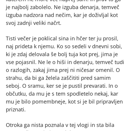
je najbolj zabolelo. Ne izguba denarja, temveč
izguba nadzora nad nečim, kar je doživljal kot
svoj zadnji veliki načrt.
Tisti večer je poklical sina in hčer ter ju prosil,
naj prideta k njemu. Ko so sedeli v dnevni sobi,
ki je zdaj delovala še bolj tuja kot prej, jima je
vse pojasnil. Ne le o hiši in denarju, temveč tudi
o razlogih, zakaj jima prej ni ničesar omenil. O
strahu, da bi ga želela zaščititi pred samim
seboj. O sramu, ker se je pustil prevarati. In o
občutku, da mu je s tem spodletelo nekaj, kar
mu je bilo pomembneje, kot si je bil pripravljen
priznati.
Otroka ga nista poznala v tej vlogi in sta bila