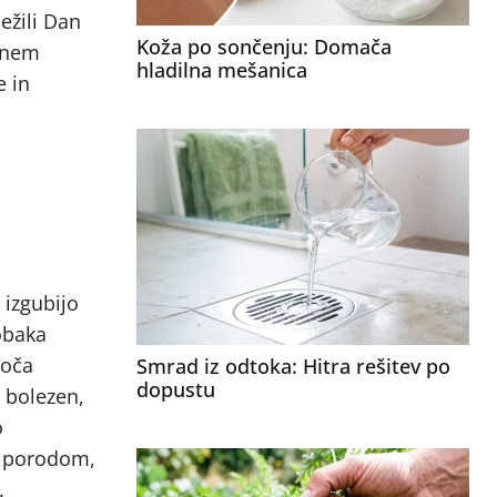
ležili Dan
Koža po sončenju: Domača
alnem
hladilna mešanica
e in
 izgubijo
tobaka
roča
Smrad iz odtoka: Hitra rešitev po
dopustu
o bolezen,
o
m porodom,
.