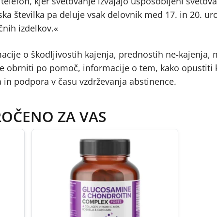
telefon, kjer svetovanje izvajajo usposobljeni svetoval
ska številka pa deluje vsak delovnik med 17. in 20. uro
čnih izdelkov.«
cije o škodljivostih kajenja, prednostih ne-kajenja,
se obrniti po pomoč, informacije o tem, kako opustiti 
a in podpora v času vzdrževanja abstinence.
ROČENO ZA VAS