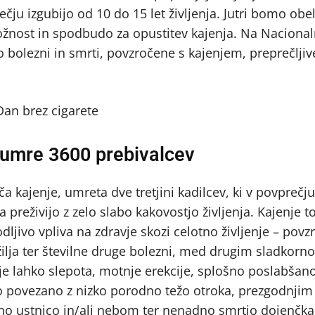
ečju izgubijo od 10 do 15 let življenja. Jutri bomo obe
ložnost in spodbudo za opustitev kajenja. Na Nacion
so bolezni in smrti, povzročene s kajenjem, preprečljiv
a umre 3600 prebivalcev
ča kajenje, umreta dve tretjini kadilcev, ki v povprečju
a preživijo z zelo slabo kakovostjo življenja. Kajenje 
ljivo vpliva na zdravje skozi celotno življenje – povz
 ožilja ter številne druge bolezni, med drugim sladkorn
a je lahko slepota, motnje erekcije, splošno poslabšan
čno povezano z nizko porodno težo otroka, prezgodnji
eno ustnico in/ali nebom ter nenadno smrtjo dojenčka