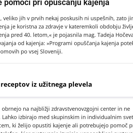
te pomoči pri opuščanju kajenja
 veliko jih v prvih nekaj poskusih ni uspešnih, zato ji
nja je koristna za zdravje v kateremkoli obdobju življ
jenja pred 40. letom,« je pojasnila mag. Tadeja Hočeva
ajanja od kajenja: »Programi opuščanja kajenja pote
domovih po vsej Sloveniji.
 receptov iz užitnega plevela
li obrnejo na najbližji zdravstvenovzgojni center in ne
a. Lahko izbirajo med skupinskim in individualnim sv
m, ki želijo opustiti kajenje ali potrebujejo pomoč p