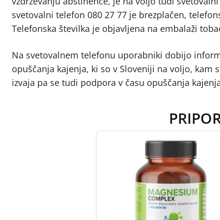
vzdrževanju abstinence, je na voljo tudi svetovalni 
svetovalni telefon 080 27 77 je brezplačen, telefon
Telefonska številka je objavljena na embalaži toba
Na svetovalnem telefonu uporabniki dobijo informa
opuščanja kajenja, ki so v Sloveniji na voljo, kam 
izvaja pa se tudi podpora v času opuščanja kajenj
PRIPO