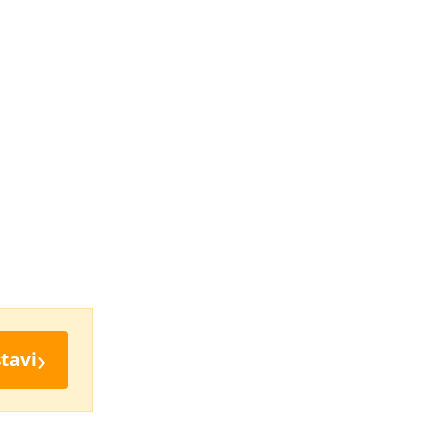
›
tavi