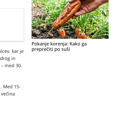
Pokanje korenja: Kako ga
preprečiti po suši
lcev, kar je
drog in
i – med 30.
i. Med 15-
h večina