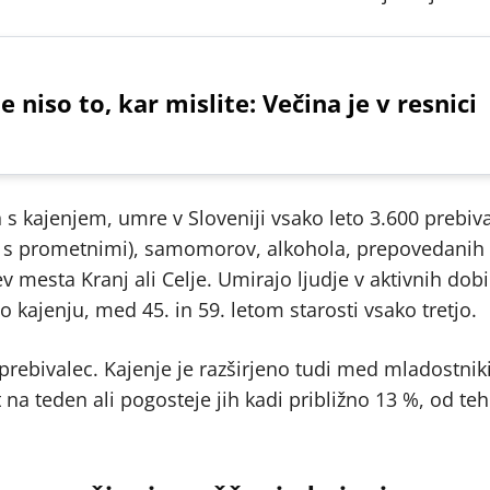
niso to, kar mislite: Večina je v resnici
 s kajenjem, umre v Sloveniji vsako leto 3.600 prebiva
no s prometnimi), samomorov, alkohola, prepovedanih 
cev mesta Kranj ali Celje. Umirajo ljudje v aktivnih dob
 kajenju, med 45. in 59. letom starosti vsako tretjo.
i prebivalec. Kajenje je razširjeno tudi med mladostnik
rat na teden ali pogosteje jih kadi približno 13 %, od te