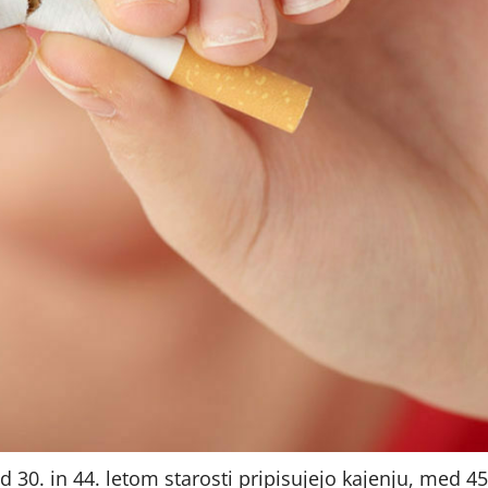
 30. in 44. letom starosti pripisujejo kajenju, med 45.