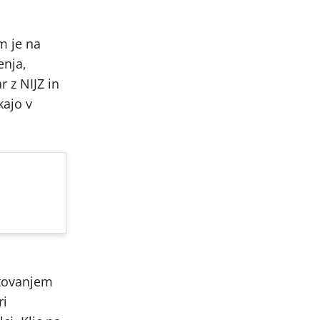
m je na
enja,
r z NIJZ in
kajo v
etovanjem
ri