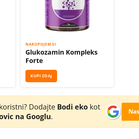
NAKUPUJEM.SI
Glukozamin Kompleks
Forte
KUPI ZDAJ
 koristni? Dodajte
Bodi eko
kot
Nas
novic na Googlu
.