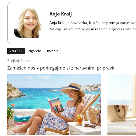
Anja Kralj
Anja Kralj je novinarka, ki piše in spremlja zanimiv
Najrajši se loti interjujev in resničnih zgodb z zan
ZNAČKE
cigarete
kajenje
Prejšnji članek
Zamašen nos – pomagajmo si z naravnimi pripravki