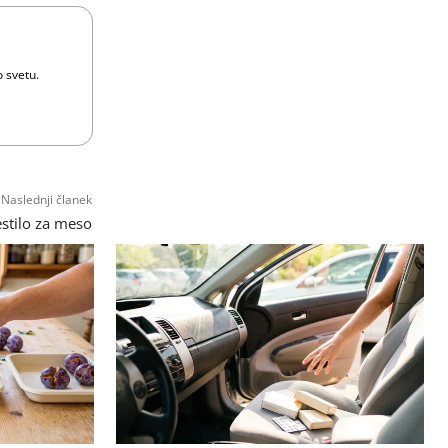
o svetu.
Naslednji članek
stilo za meso