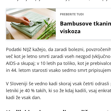
PREBERITE TUDI
Bambusove tkanine 
viskoza
Podatki NIJZ kažejo, da zaradi bolezni, povzročenih
več kot je letno smrti zaradi vseh nezgod (vključ
AIDS-a skupaj; v 10 letih pa toliko, kot je prebival
in 44. letom starosti vsako sedmo smrt pripisujemo
V Sloveniji še vedno kadi skoraj vsak četrti odrasl
letniki je 40 % takih, ki so že kdaj kadili, vsaj enk
kadi že vsak dan.