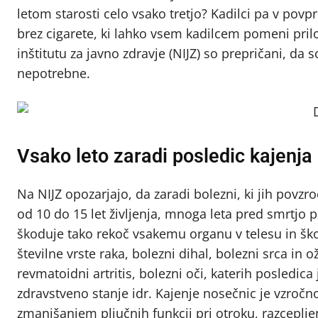
letom starosti celo vsako tretjo? Kadilci pa v povpr
brez cigarete, ki lahko vsem kadilcem pomeni pri
inštitutu za javno zdravje (NIJZ) so prepričani, da 
nepotrebne.
Vsako leto zaradi posledic kajenj
Na NIJZ opozarjajo, da zaradi bolezni, ki jih povzro
od 10 do 15 let življenja, mnoga leta pred smrtjo p
škoduje tako rekoč vsakemu organu v telesu in škod
številne vrste raka, bolezni dihal, bolezni srca in
revmatoidni artritis, bolezni oči, katerih posledic
zdravstveno stanje idr. Kajenje nosečnic je vzro
zmanjšanjem pljučnih funkcij pri otroku, razceplj