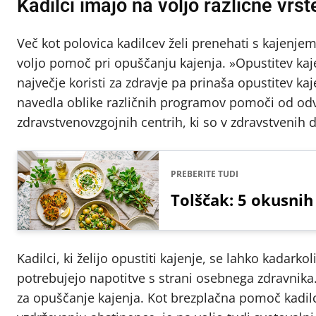
Kadilci imajo na voljo različne vrs
Več kot polovica kadilcev želi prenehati s kajenjem,
voljo pomoč pri opuščanju kajenja. »Opustitev kaje
največje koristi za zdravje pa prinaša opustitev ka
navedla oblike različnih programov pomoči od odv
zdravstvenovzgojnih centrih, ki so v zdravstvenih 
PREBERITE TUDI
Tolščak: 5 okusnih
Kadilci, ki želijo opustiti kajenje, se lahko kadarko
potrebujejo napotitve s strani osebnega zdravnik
za opuščanje kajenja. Kot brezplačna pomoč kadilce