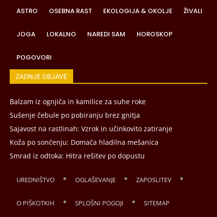
ASTRO
OSEBNA RAST
EKOLOGIJA & OKOLJE
ŽIVALI
JOGA
LOKALNO
NAREDI SAM
HOROSKOP
POGOVORI
ZADNJE OBJAVE
Balzam iz ognjiča in kamilice za suhe roke
Sušenje čebule po pobiranju brez gnitja
Sajavost na rastlinah: Vzrok in učinkovito zatiranje
Koža po sončenju: Domača hladilna mešanica
Smrad iz odtoka: Hitra rešitev po dopustu
UREDNIŠTVO
OGLAŠEVANJE
ZAPOSLITEV
O PIŠKOTKIH
SPLOŠNI POGOJI
SITEMAP