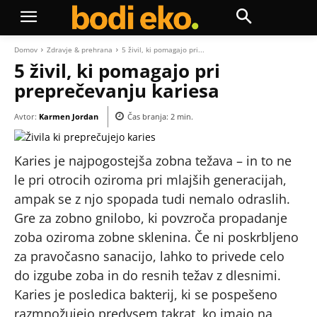
Domov
Zdravje & prehrana
5 živil, ki pomagajo pri...
5 živil, ki pomagajo pri
preprečevanju kariesa
Avtor:
Karmen Jordan
Čas branja:
2
min.
Karies je najpogostejša zobna težava – in to ne
le pri otrocih oziroma pri mlajših generacijah,
ampak se z njo spopada tudi nemalo odraslih.
Gre za zobno gnilobo, ki povzroča propadanje
zoba oziroma zobne sklenina. Če ni poskrbljeno
za pravočasno sanacijo, lahko to privede celo
do izgube zoba in do resnih težav z dlesnimi.
Karies je posledica bakterij, ki se pospešeno
razmnožujejo predvsem takrat, ko imajo na