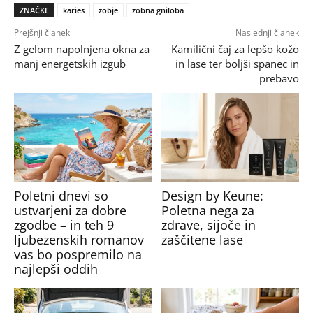
ZNAČKE
karies
zobje
zobna gniloba
Prejšnji članek
Naslednji članek
Z gelom napolnjena okna za
Kamilični čaj za lepšo kožo
manj energetskih izgub
in lase ter boljši spanec in
prebavo
Poletni dnevi so
Design by Keune:
ustvarjeni za dobre
Poletna nega za
zgodbe – in teh 9
zdrave, sijoče in
ljubezenskih romanov
zaščitene lase
vas bo pospremilo na
najlepši oddih