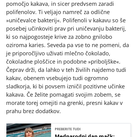
pomočjo kakava, in sicer predvsem zaradi
polifenolov. Ti veljajo namreč za odlične
»uničevalce bakterij«. Polifenoli v kakavu so še
posebej učinkoviti prav pri uničevanju bakterij,
ki so najpogosteje krive za zobno gnilobo
oziroma karies. Seveda pa vse to ne pomeni, da
je priporočljivo uživati mlečno čokolado,
čokoladne ploščice in podobne »priboljške«.
Čeprav drži, da lahko v teh živilih najdemo tudi
kakav, obenem vsebujejo tudi ogromno
sladkorja, ki bi povsem izničil pozitivne učinke
kakava. Če želite pomagati svojim zobem, se
morate torej omejiti na grenki, presni kakav v
prahu brez dodatkov.
PREBERITE TUDI
Mednarodni dan mačk: