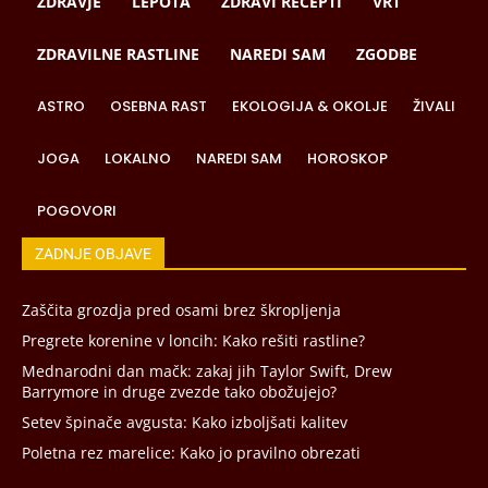
ZDRAVJE
LEPOTA
ZDRAVI RECEPTI
VRT
ZDRAVILNE RASTLINE
NAREDI SAM
ZGODBE
ASTRO
OSEBNA RAST
EKOLOGIJA & OKOLJE
ŽIVALI
JOGA
LOKALNO
NAREDI SAM
HOROSKOP
POGOVORI
ZADNJE OBJAVE
Zaščita grozdja pred osami brez škropljenja
Pregrete korenine v loncih: Kako rešiti rastline?
Mednarodni dan mačk: zakaj jih Taylor Swift, Drew
Barrymore in druge zvezde tako obožujejo?
Setev špinače avgusta: Kako izboljšati kalitev
Poletna rez marelice: Kako jo pravilno obrezati