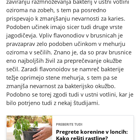
zaviranju razmnoževanja bakterij v ustni votlini
oziroma na zobeh, s tem pa posredno
prispevajo k zmanjšanju nevarnosti za karies.
Podoben učinek imajo sicer tudi druge vrste
jagodičevja. Vpliv flavonodiov v brusnicah je
pravzaprav zelo podoben učinkom v mehurju
oziroma v sečilih. Znano je, da so prav brusnice
eno najboljših živil za preprečevanje okužbe
sečil. Zaradi flavonoidov se namreč bakterije
težje oprimejo stene mehurja, s tem pa se
zmanjša nevarnost za bakterijsko okužbo.
Podobno se torej zgodi tudi v ustni votlini, kar je
bilo potrjeno tudi z nekaj študijami.
PREBERITE TUDI
Pregrete korenine v loncih:
Kako rešiti rastline?