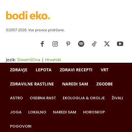
©2007-2026. Vse pravice pridržane.
Jezik:
Slovenščina
|
Hrvatski
ZDRAVJE
LEPOTA
ZDRAVI RECEPTI
VRT
ZDRAVILNE RASTLINE
NAREDI SAM
ZGODBE
ASTRO
OSEBNA RAST
EKOLOGIJA & OKOLJE
ŽIVALI
JOGA
LOKALNO
NAREDI SAM
HOROSKOP
POGOVORI