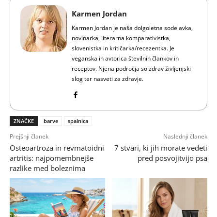
Karmen Jordan
Karmen Jordan je naša dolgoletna sodelavka,
novinarka, literarna komparativistka,
slovenistka in kritičarka/recezentka. Je
veganska in avtorica številnih člankov in
receptov. Njena področja so zdrav življenjski
slog ter nasveti za zdravje.
ZNAČKE
barve
spalnica
Prejšnji članek
Naslednji članek
Osteoartroza in revmatoidni
7 stvari, ki jih morate vedeti
artritis: najpomembnejše
pred posvojitvijo psa
razlike med boleznima