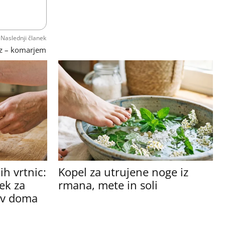
Naslednji članek
zz – komarjem
h vrtnic:
Kopel za utrujene noge iz
ek za
rmana, mete in soli
tev doma