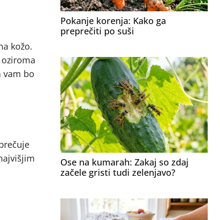
Pokanje korenja: Kako ga
preprečiti po suši
na kožo.
e oziroma
ža vam bo
eprečuje
najvišjim
Ose na kumarah: Zakaj so zdaj
začele gristi tudi zelenjavo?