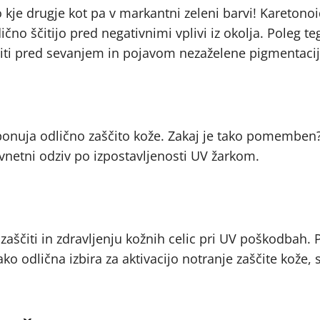
 kje drugje kot pa v markantni zeleni barvi! Karetonoidi
ično ščitijo pred negativnimi vplivi iz okolja. Poleg t
ščiti pred sevanjem in pojavom nezaželene pigmentacij
i ponuja odlično zaščito kože. Zakaj je tako pomemben
ivnetni odziv po izpostavljenosti UV žarkom.
aščiti in zdravljenju kožnih celic pri UV poškodbah. 
ako odlična izbira za aktivacijo notranje zaščite kože, 