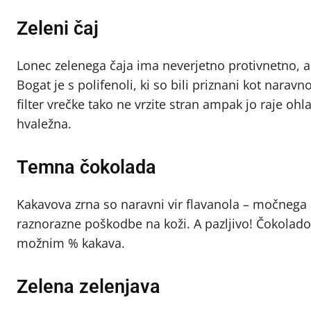
Zeleni čaj
Lonec zelenega čaja ima neverjetno protivnetno, a
Bogat je s polifenoli, ki so bili priznani kot nar
filter vrečke tako ne vrzite stran ampak jo raje 
hvaležna.
Temna čokolada
Kakavova zrna so naravni vir flavanola – močnega a
raznorazne poškodbe na koži. A pazljivo! Čokolado u
možnim % kakava.
Zelena zelenjava