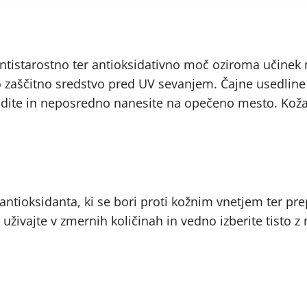
ntistarostno ter antioksidativno moč oziroma učinek 
avno zaščitno sredstvo pred UV sevanjem. Čajne usedlin
ohladite in neposredno nanesite na opečeno mesto. Ko
ntioksidanta, ki se bori proti kožnim vnetjem ter pr
živajte v zmernih količinah in vedno izberite tisto z 