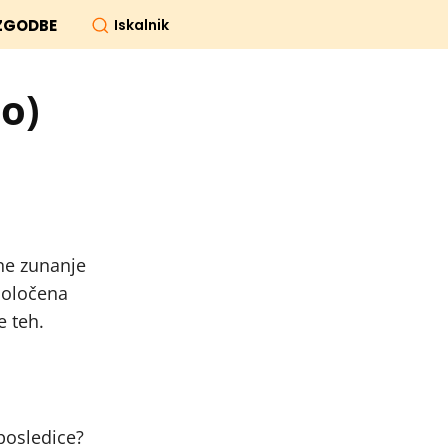
Iskalnik
ZGODBE
jo)
rne zunanje
 določena
e teh.
 posledice?