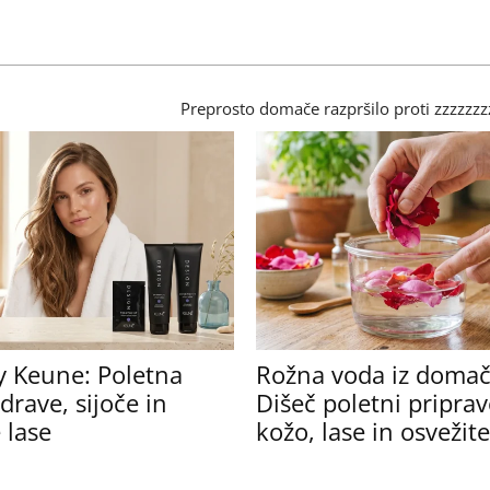
Preprosto domače razpršilo proti zzzzzz
y Keune: Poletna
Rožna voda iz domači
drave, sijoče in
Dišeč poletni priprav
 lase
kožo, lase in osveži