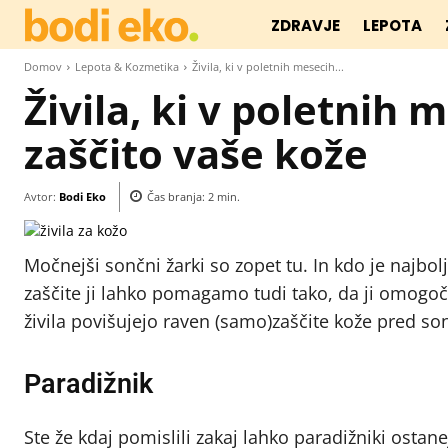
ZDRAVJE
LEPOTA
Domov
Lepota & Kozmetika
Živila, ki v poletnih mesecih...
Živila, ki v poletnih 
zaščito vaše kože
Avtor:
Bodi Eko
Čas branja:
2
min.
Močnejši sončni žarki so zopet tu. In kdo je najb
zaščite ji lahko pomagamo tudi tako, da ji omogoči
živila povišujejo raven (samo)zaščite kože pred s
Paradižnik
Ste že kdaj pomislili zakaj lahko paradižniki ostan