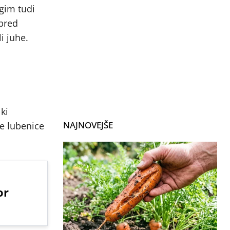
ugim tudi
 pred
i juhe.
ki
NAJNOVEJŠE
je lubenice
or