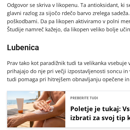
Odgovor se skriva v likopenu. Ta antioksidant, ki 
glavni razlog za sijočo rdečo barvo zrelega sadeža.
poškodbami. Da pa likopen aktiviramo v polni meri,
Študije namreč kažejo, da likopen veliko bolje učin
Lubenica
Prav tako kot paradižnik tudi ta velikanka vsebuje v
prihajajo do nje pri večji izpostavljenosti soncu 
tudi pomaga pri hitrejšem obnavljanju opečene in
PREBERITE TUDI
Poletje je tukaj: V
izbrati za svoj tip