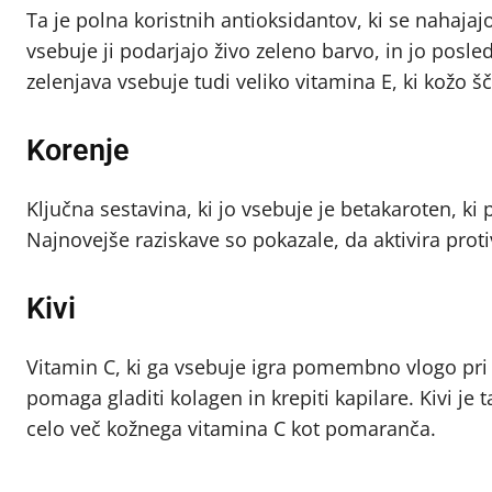
Ta je polna koristnih antioksidantov, ki se nahajajo
vsebuje ji podarjajo živo zeleno barvo, in jo posled
zelenjava vsebuje tudi veliko vitamina E, ki kožo 
Korenje
Ključna sestavina, ki jo vsebuje je betakaroten, k
Najnovejše raziskave so pokazale, da aktivira prot
Kivi
Vitamin C, ki ga vsebuje igra pomembno vlogo pri z
pomaga gladiti kolagen in krepiti kapilare. Kivi je t
celo več kožnega vitamina C kot pomaranča.