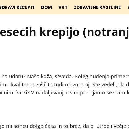
ZDRAVI RECEPTI
DOM
VRT
ZDRAVILNE RASTLINE
mesecih krepijo (notran
olj na udaru? Naša koža, seveda. Poleg nudenja prime
mo kvalitetno zaščito tudi od znotraj. Ste vedeli, da
ončnimi žarki? V nadaljevanju vam ponujamo seznam l
ejo na soncu dolgo časa in to brez, da bi utrpeli večje