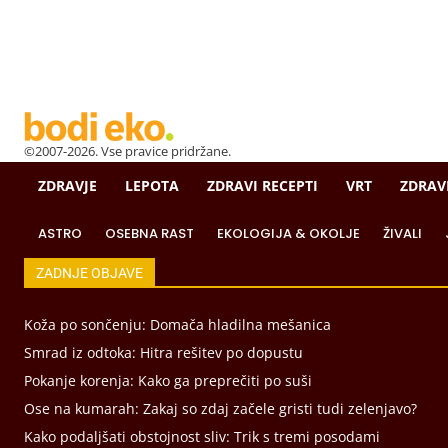
©2007-2026. Vse pravice pridržane.
ZDRAVJE
LEPOTA
ZDRAVI RECEPTI
VRT
ZDRAV
ASTRO
OSEBNA RAST
EKOLOGIJA & OKOLJE
ŽIVALI
ZADNJE OBJAVE
Koža po sončenju: Domača hladilna mešanica
Smrad iz odtoka: Hitra rešitev po dopustu
Pokanje korenja: Kako ga preprečiti po suši
Ose na kumarah: Zakaj so zdaj začele gristi tudi zelenjavo?
Kako podaljšati obstojnost sliv: Trik s tremi posodami