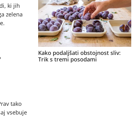
, ki jih
ega zelena
e.
Kako podaljšati obstojnost sliv:
?
Trik s tremi posodami
Prav tako
saj vsebuje