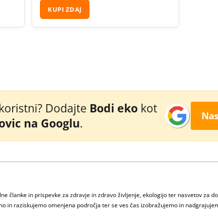
KUPI ZDAJ
 koristni? Dodajte
Bodi eko
kot
Nas
novic na Googlu
.
e članke in prispevke za zdravje in zdravo življenje, ekologijo ter nasvetov za d
jamo in raziskujemo omenjena področja ter se ves čas izobražujemo in nadgrajuje