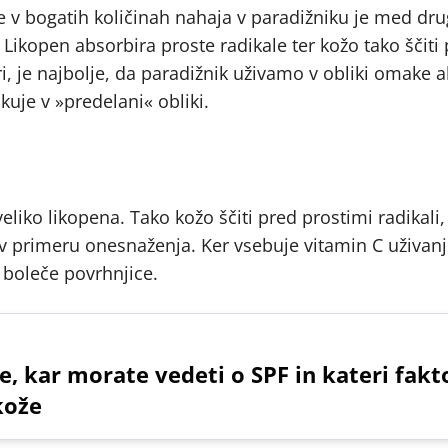
se v bogatih količinah nahaja v paradižniku je med dr
 Likopen absorbira proste radikale ter kožo tako ščiti
 je najbolje, da paradižnik uživamo v obliki omake al
kuje v »predelani« obliki.
eliko likopena. Tako kožo ščiti pred prostimi radikali, 
in v primeru onesnaženja. Ker vsebuje vitamin C uživan
 boleče povrhnjice.
se, kar morate vedeti o SPF in kateri fakt
 kože