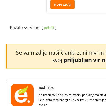
KUPI ZDAJ
Kazalo vsebine
pokaži
Se vam zdijo naši članki zanimivi in
svoj
priljubljen vir 
Bodi Eko
Na uredništvu s skupnimi močmi pripravljamo številn
učinkovito rabo energije Že več kot 20 let spreml
znanje.