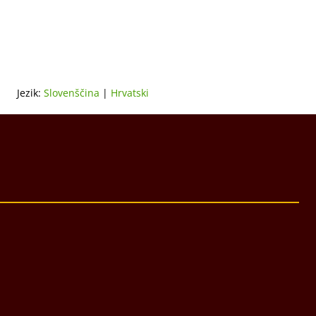
Jezik:
Slovenščina
|
Hrvatski