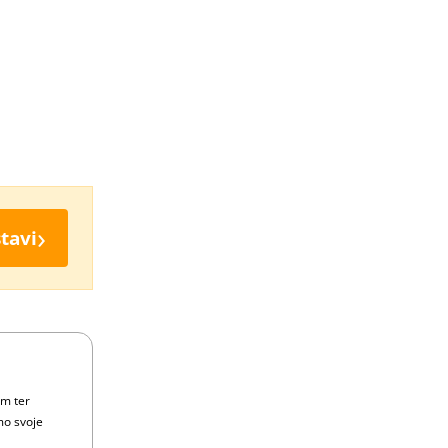
›
tavi
om ter
mo svoje