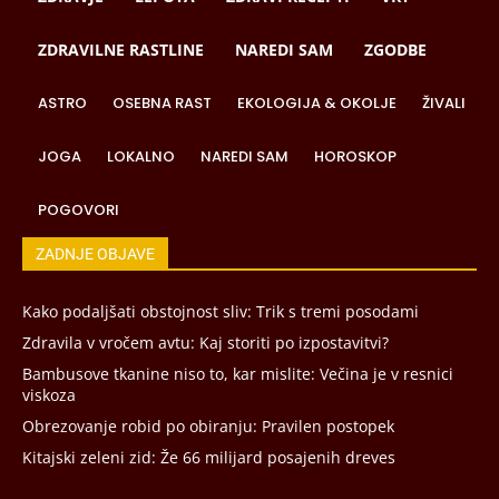
ZDRAVILNE RASTLINE
NAREDI SAM
ZGODBE
ASTRO
OSEBNA RAST
EKOLOGIJA & OKOLJE
ŽIVALI
JOGA
LOKALNO
NAREDI SAM
HOROSKOP
POGOVORI
ZADNJE OBJAVE
Kako podaljšati obstojnost sliv: Trik s tremi posodami
Zdravila v vročem avtu: Kaj storiti po izpostavitvi?
Bambusove tkanine niso to, kar mislite: Večina je v resnici
viskoza
Obrezovanje robid po obiranju: Pravilen postopek
Kitajski zeleni zid: Že 66 milijard posajenih dreves