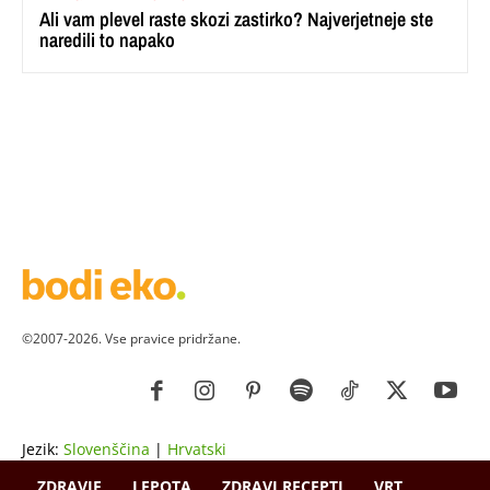
Ali vam plevel raste skozi zastirko? Najverjetneje ste
naredili to napako
©2007-2026. Vse pravice pridržane.
Jezik:
Slovenščina
|
Hrvatski
ZDRAVJE
LEPOTA
ZDRAVI RECEPTI
VRT