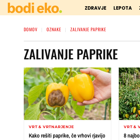
ZDRAVJE
LEPOTA
DOMOV
OZNAKE
ZALIVANJE PAPRIKE
ZALIVANJE PAPRIKE
VRT & VRTNARJENJE
VRT & 
Kako rešiti paprike, če vrhovi rjavijo
8 najbo