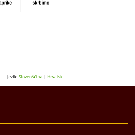
aprike
skrbimo
Jezik:
Slovenščina
|
Hrvatski