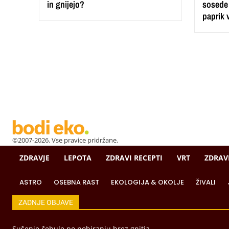
in gnijejo?
sosede 
paprik 
©2007-2026. Vse pravice pridržane.
ZDRAVJE
LEPOTA
ZDRAVI RECEPTI
VRT
ZDRAV
ASTRO
OSEBNA RAST
EKOLOGIJA & OKOLJE
ŽIVALI
ZADNJE OBJAVE
Sušenje čebule po pobiranju brez gnitja