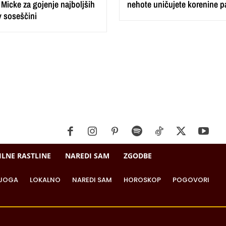
Micke za gojenje najboljših
nehote uničujete korenine p
v soseščini
ILNE RASTLINE
NAREDI SAM
ZGODBE
JOGA
LOKALNO
NAREDI SAM
HOROSKOP
POGOVORI