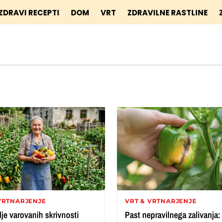
ZDRAVI RECEPTI
DOM
VRT
ZDRAVILNE RASTLINE
VRTNARJENJE
VRT & VRTNARJENJE
lje varovanih skrivnosti
Past nepravilnega zalivanja: