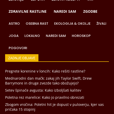
ZDRAVILNE RASTLINE
NAREDI SAM
ZGODBE
ASTRO
OSEBNA RAST
EKOLOGIJA & OKOLJE
ŽIVALI
JOGA
LOKALNO
NAREDI SAM
HOROSKOP
POGOVORI
ZADNJE OBJAVE
Pregrete korenine v loncih: Kako rešiti rastline?
Mednarodni dan mačk: zakaj jih Taylor Swift, Drew
Barrymore in druge zvezde tako obožujejo?
Setev špinače avgusta: Kako izboljšati kalitev
Poletna rez marelice: Kako jo pravilno obrezati
Zbogom vročina: Poletni hit je dopust v puloverju, kjer vas
pričaka 15 stopinj