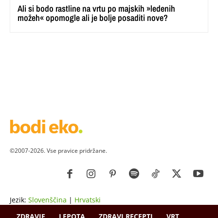
Ali si bodo rastline na vrtu po majskih »ledenih
možeh« opomogle ali je bolje posaditi nove?
©2007-2026. Vse pravice pridržane.
Jezik:
Slovenščina
|
Hrvatski
ZDRAVJE
LEPOTA
ZDRAVI RECEPTI
VRT