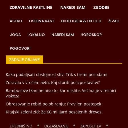
ZDRAVILNE RASTLINE
NAREDI SAM
ZGODBE
ASTRO
OSEBNA RAST
EKOLOGIJA & OKOLJE
ŽIVALI
JOGA
LOKALNO
NAREDI SAM
HOROSKOP
POGOVORI
ZADNJE OBJAVE
Kako podaljšati obstojnost sliv: Trik s tremi posodami
Zdravila v vročem avtu: Kaj storiti po izpostavitvi?
Bambusove tkanine niso to, kar mislite: Večina je v resnici
viskoza
Obrezovanje robid po obiranju: Pravilen postopek
Kitajski zeleni zid: Že 66 milijard posajenih dreves
UREDNIŠTVO
OGLAŠEVANJE
ZAPOSLITEV