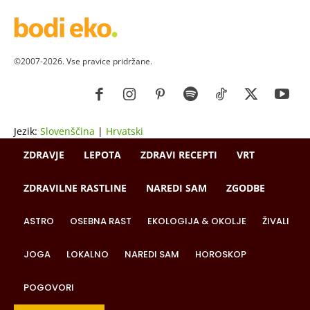
©2007-2026. Vse pravice pridržane.
Jezik:
Slovenščina
|
Hrvatski
ZDRAVJE
LEPOTA
ZDRAVI RECEPTI
VRT
ZDRAVILNE RASTLINE
NAREDI SAM
ZGODBE
ASTRO
OSEBNA RAST
EKOLOGIJA & OKOLJE
ŽIVALI
JOGA
LOKALNO
NAREDI SAM
HOROSKOP
POGOVORI