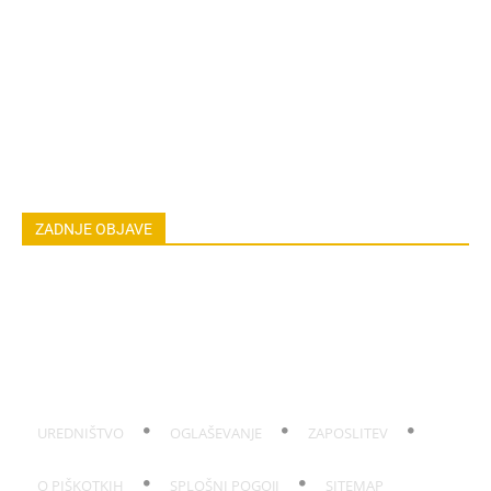
ZDRAVILNE RASTLINE
NAREDI SAM
ZGODBE
ASTRO
OSEBNA RAST
EKOLOGIJA & OKOLJE
ŽIVALI
JOGA
LOKALNO
NAREDI SAM
HOROSKOP
POGOVORI
ZADNJE OBJAVE
Koža po sončenju: Domača hladilna mešanica
Smrad iz odtoka: Hitra rešitev po dopustu
Pokanje korenja: Kako ga preprečiti po suši
Ose na kumarah: Zakaj so zdaj začele gristi tudi zelenjavo?
Kako podaljšati obstojnost sliv: Trik s tremi posodami
UREDNIŠTVO
OGLAŠEVANJE
ZAPOSLITEV
O PIŠKOTKIH
SPLOŠNI POGOJI
SITEMAP