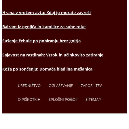
Hrana v vročem avtu: Kdaj jo morate zavreči
Balzam iz ognjiča in kamilice za suhe roke
Sušenje čebule po pobiranju brez gnitja
Sajavost na rastlinah: Vzrok in učinkovito zatiranje
Koža po sončenju: Domača hladilna mešanica
UREDNIŠTVO
OGLAŠEVANJE
ZAPOSLITEV
O PIŠKOTKIH
SPLOŠNI POGOJI
SITEMAP