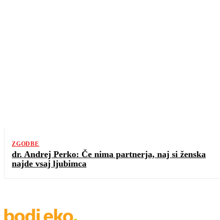
ZGODBE
dr. Andrej Perko: Če nima partnerja, naj si ženska
najde vsaj ljubimca