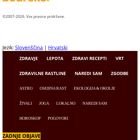
©2007-2026. Vse pravice pridržane.
Jezik:
Slovenščina
|
Hrvatski
ZDRAVJE
LEPOTA
ZDRAVI RECEPTI
VRT
ZDRAVILNE RASTLINE
NAREDI SAM
ZGODBE
ASTRO
OSEBNA RAST
EKOLOGIJA & OKOLJE
ŽIVALI
JOGA
LOKALNO
NAREDI SAM
HOROSKOP
POGOVORI
ZADNJE OBJAVE