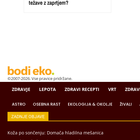
težave z zaprtjem?
©2007-2026. Vse pravice pridržane.
ZDRAVJE
LEPOTA
ZDRAVI RECEPTI
VRT
ZDRAV
ASTRO
OSEBNA RAST
EKOLOGIJA & OKOLJE
ŽIVALI
ZADNJE OBJAVE
Koža po sončenju: Domača hladilna mešanica