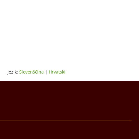
Jezik:
Slovenščina
|
Hrvatski