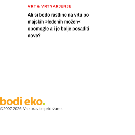
VRT & VRTNARJENJE
Ali si bodo rastline na vrtu po
majskih »ledenih možeh«
opomogle ali je bolje posaditi
nove?
©2007-2026. Vse pravice pridržane.
ZDRAVJE
LEPOTA
ZDRAVI RECEPTI
VRT
ZDRAVILN
ASTRO
OSEBNA RAST
EKOLOGIJA & OKOLJE
ŽIVALI
JO