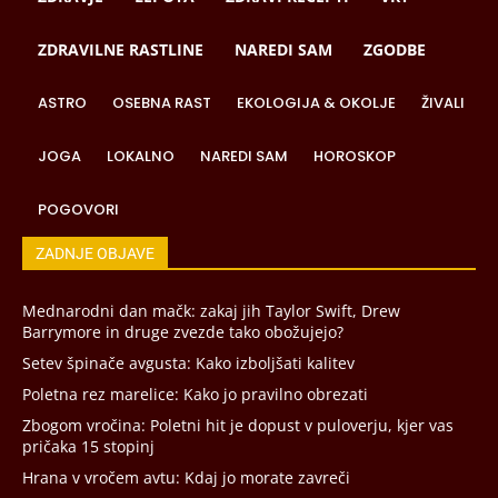
ZDRAVILNE RASTLINE
NAREDI SAM
ZGODBE
ASTRO
OSEBNA RAST
EKOLOGIJA & OKOLJE
ŽIVALI
JOGA
LOKALNO
NAREDI SAM
HOROSKOP
POGOVORI
ZADNJE OBJAVE
Mednarodni dan mačk: zakaj jih Taylor Swift, Drew
Barrymore in druge zvezde tako obožujejo?
Setev špinače avgusta: Kako izboljšati kalitev
Poletna rez marelice: Kako jo pravilno obrezati
Zbogom vročina: Poletni hit je dopust v puloverju, kjer vas
pričaka 15 stopinj
Hrana v vročem avtu: Kdaj jo morate zavreči