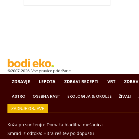
©2007-2026. Vse pravice pridržane.
ZDRAVJE
LEPOTA
ZDRAVI RECEPTI
VRT
ZDRAV
ASTRO
OSEBNA RAST
EKOLOGIJA & OKOLJE
ŽIVALI
ZADNJE OBJAVE
Koža po sončenju: Domača hladilna mešanica
Smrad iz odtoka: Hitra rešitev po dopustu