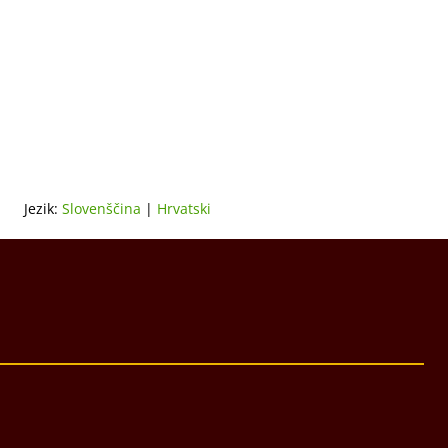
Jezik:
Slovenščina
|
Hrvatski