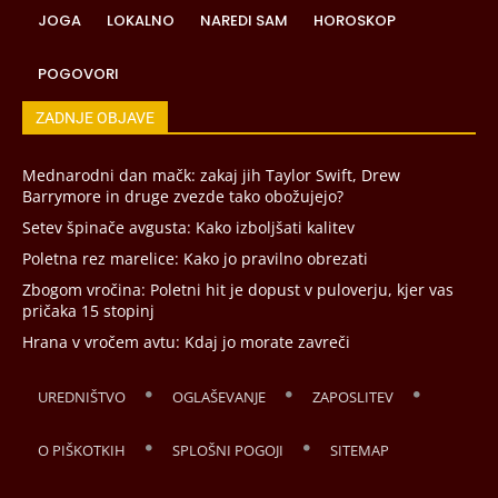
JOGA
LOKALNO
NAREDI SAM
HOROSKOP
POGOVORI
ZADNJE OBJAVE
Mednarodni dan mačk: zakaj jih Taylor Swift, Drew
Barrymore in druge zvezde tako obožujejo?
Setev špinače avgusta: Kako izboljšati kalitev
Poletna rez marelice: Kako jo pravilno obrezati
Zbogom vročina: Poletni hit je dopust v puloverju, kjer vas
pričaka 15 stopinj
Hrana v vročem avtu: Kdaj jo morate zavreči
UREDNIŠTVO
OGLAŠEVANJE
ZAPOSLITEV
O PIŠKOTKIH
SPLOŠNI POGOJI
SITEMAP