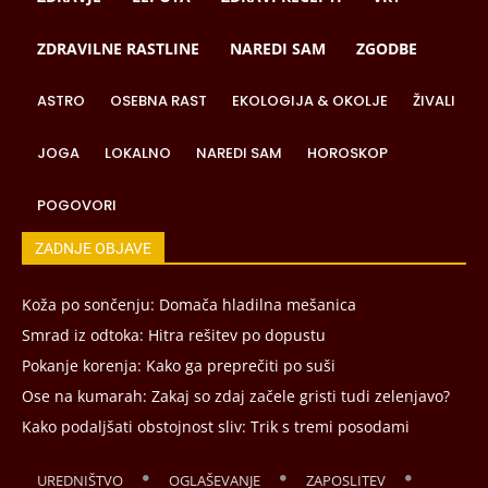
ZDRAVILNE RASTLINE
NAREDI SAM
ZGODBE
ASTRO
OSEBNA RAST
EKOLOGIJA & OKOLJE
ŽIVALI
JOGA
LOKALNO
NAREDI SAM
HOROSKOP
POGOVORI
ZADNJE OBJAVE
Koža po sončenju: Domača hladilna mešanica
Smrad iz odtoka: Hitra rešitev po dopustu
Pokanje korenja: Kako ga preprečiti po suši
Ose na kumarah: Zakaj so zdaj začele gristi tudi zelenjavo?
Kako podaljšati obstojnost sliv: Trik s tremi posodami
UREDNIŠTVO
OGLAŠEVANJE
ZAPOSLITEV