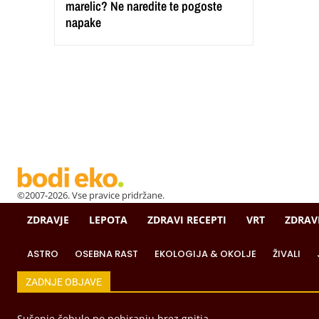
marelic? Ne naredite te pogoste
napake
©2007-2026. Vse pravice pridržane.
ZDRAVJE
LEPOTA
ZDRAVI RECEPTI
VRT
ZDRAV
ASTRO
OSEBNA RAST
EKOLOGIJA & OKOLJE
ŽIVALI
ZADNJE OBJAVE
Sušenje čebule po pobiranju brez gnitja