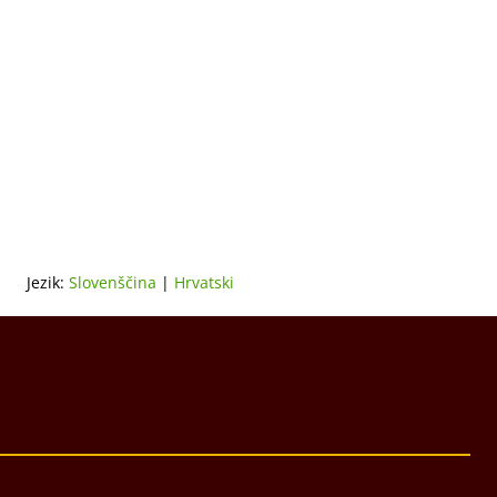
Jezik:
Slovenščina
|
Hrvatski