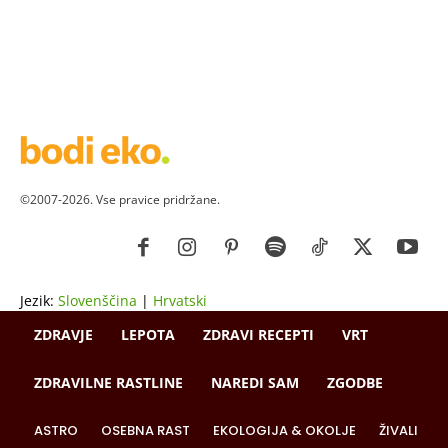
©2007-2026. Vse pravice pridržane.
Jezik:
Slovenščina
|
Hrvatski
ZDRAVJE
LEPOTA
ZDRAVI RECEPTI
VRT
ZDRAVILNE RASTLINE
NAREDI SAM
ZGODBE
ASTRO
OSEBNA RAST
EKOLOGIJA & OKOLJE
ŽIVALI