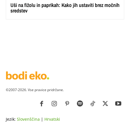
Uši na fižolu in paprikah: Kako jih ustaviti brez močnih
sredstev
©2007-2026. Vse pravice pridržane.
Jezik:
Slovenščina
|
Hrvatski
ZDRAVJE
LEPOTA
ZDRAVI RECEPTI
VRT