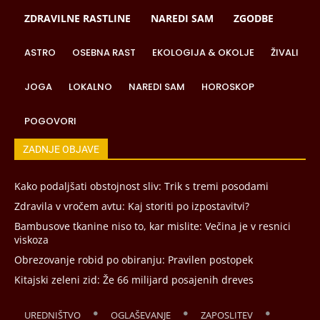
ZDRAVILNE RASTLINE
NAREDI SAM
ZGODBE
ASTRO
OSEBNA RAST
EKOLOGIJA & OKOLJE
ŽIVALI
JOGA
LOKALNO
NAREDI SAM
HOROSKOP
POGOVORI
ZADNJE OBJAVE
Kako podaljšati obstojnost sliv: Trik s tremi posodami
Zdravila v vročem avtu: Kaj storiti po izpostavitvi?
Bambusove tkanine niso to, kar mislite: Večina je v resnici
viskoza
Obrezovanje robid po obiranju: Pravilen postopek
Kitajski zeleni zid: Že 66 milijard posajenih dreves
UREDNIŠTVO
OGLAŠEVANJE
ZAPOSLITEV