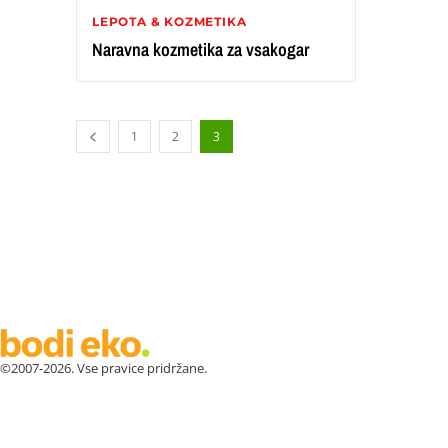
LEPOTA & KOZMETIKA
Naravna kozmetika za vsakogar
1
2
3
©2007-2026. Vse pravice pridržane.
ZDRAVJE
LEPOTA
ZDRAVI RECEPTI
VRT
ZDRAVILN