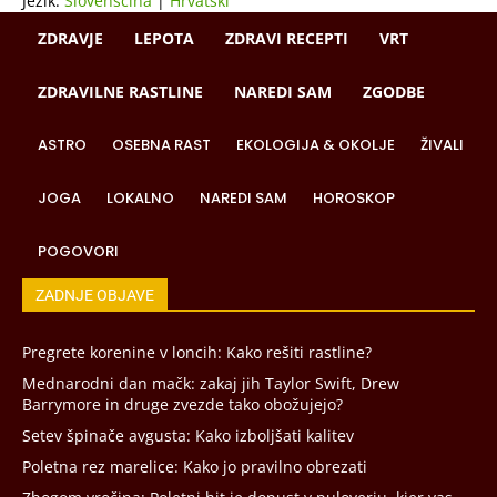
Jezik:
Slovenščina
|
Hrvatski
ZDRAVJE
LEPOTA
ZDRAVI RECEPTI
VRT
ZDRAVILNE RASTLINE
NAREDI SAM
ZGODBE
ASTRO
OSEBNA RAST
EKOLOGIJA & OKOLJE
ŽIVALI
JOGA
LOKALNO
NAREDI SAM
HOROSKOP
POGOVORI
ZADNJE OBJAVE
Pregrete korenine v loncih: Kako rešiti rastline?
Mednarodni dan mačk: zakaj jih Taylor Swift, Drew
Barrymore in druge zvezde tako obožujejo?
Setev špinače avgusta: Kako izboljšati kalitev
Poletna rez marelice: Kako jo pravilno obrezati