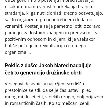
Če že govorimo o postenju in prečiščevanju,
nikakor nimamo v mislih odrekanja hrani in
stradanja, ki ga nutricionisti izrecno odsvetujejo,
saj to organizem po nepotrebnem dodatno
vznemiri. Postenja se je pametno lotiti z zdravo
pametjo, zadostnim znanjem in predvsem – s
pozitivnim odnosom in ciljem, ki je vsekakor
boljše počutje in revitalizacija celotnega
organizma …
Poklic z dušo: Jakob Nared nadaljuje
četrto generacijo družinske obrti
V njegovi delavnici v najožjem središču
prestolnice se zdi, da se je čas ustavil pred
mnogimi desetletji, v nekih drugih, bolj prijaznih
in romantičnih časih. Ko so meščani cenili