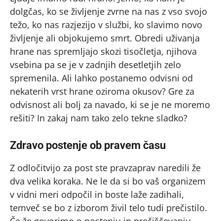
dolgčas, ko se življenje zvrne na nas z vso svojo
težo, ko nas razjezijo v službi, ko slavimo novo
življenje ali objokujemo smrt. Obredi uživanja
hrane nas spremljajo skozi tisočletja, njihova
vsebina pa se je v zadnjih desetletjih zelo
spremenila. Ali lahko postanemo odvisni od
nekaterih vrst hrane oziroma okusov? Gre za
odvisnost ali bolj za navado, ki se je ne moremo
rešiti? In zakaj nam tako zelo tekne sladko?
Zdravo postenje ob pravem času
Z odločitvijo za post ste pravzaprav naredili že
dva velika koraka. Ne le da si bo vaš organizem
v vidni meri odpočil in boste laže zadihali,
temveč se bo z izborom živil telo tudi prečistilo.