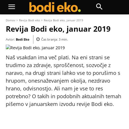
Domov
Revija Bodi eko
Revija Bodi eko, januar 2019
Revija Bodi eko, januar 2019
Avtor:
Bodi Eko
Čas branja:
3
min.
Naš vsakdan ima več plati. Na eni strani se
trudimo za zdravje, sproščenost, sozvočje z
naravo, na drugi strani lahko vse to porušimo s
hrupom, onesnaževanjem okolja, nezdravo
hrano, odvisnostjo. Ali nam je vse to res
potrebno? O takih in podobnih aktualnih temah
pišemo v januarskem izvodu revije Bodi eko.