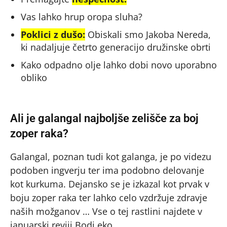
Vas lahko hrup oropa sluha?
Poklici z dušo:
Obiskali smo Jakoba Nereda,
ki nadaljuje četrto generacijo družinske obrti
Kako odpadno olje lahko dobi novo uporabno
obliko
Ali je galangal najboljše zelišče za boj
zoper raka?
Galangal, poznan tudi kot galanga, je po videzu
podoben ingverju ter ima podobno delovanje
kot kurkuma. Dejansko se je izkazal kot prvak v
boju zoper raka ter lahko celo vzdržuje zdravje
naših možganov … Vse o tej rastlini najdete v
januarski reviji Bodi eko.