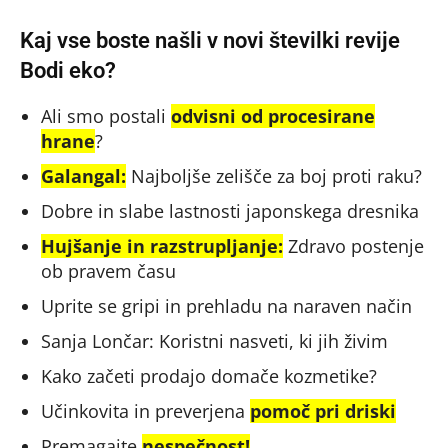
Kaj vse boste našli v novi številki revije
Bodi eko?
Ali smo postali
odvisni od procesirane
hrane
?
Galangal:
Najboljše zelišče za boj proti raku?
Dobre in slabe lastnosti japonskega dresnika
Hujšanje in razstrupljanje:
Zdravo postenje
ob pravem času
Uprite se gripi in prehladu na naraven način
Sanja Lončar: Koristni nasveti, ki jih živim
Kako začeti prodajo domače kozmetike?
Učinkovita in preverjena
pomoč pri driski
Premagajte
nespečnost!