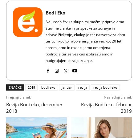
Bodi Eko
Na uredništvu s skupnimi močmi pripravljamo
številne članke in prispevke za zdravje in
zdravo življenje, ekologijo ter nasvetov za dom
ter učinkovito rabo energije Že več kot 20 let
spremljamo in raziskujemo omenjena
področja ter se ves čas izobražujemo in
nadgrajujemo svoje znanje.
ZNAČKE
2019
bodi eko
januar
revija
revija bodi eko
Prejšnji članek
Naslednji članek
Revija Bodi eko, december
Revija Bodi eko, februar
2018
2019