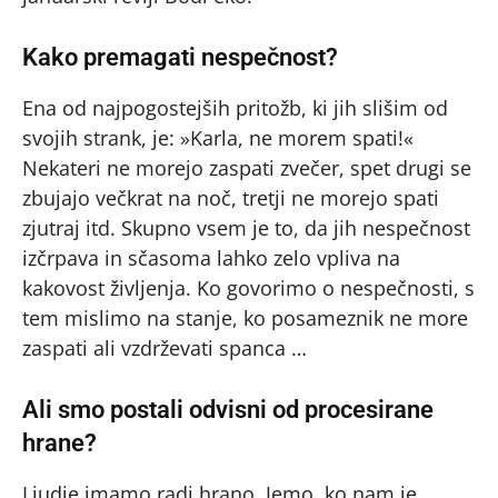
Kako premagati nespečnost?
Ena od najpogostejših pritožb, ki jih slišim od
svojih strank, je: »Karla, ne morem spati!«
Nekateri ne morejo zaspati zvečer, spet drugi se
zbujajo večkrat na noč, tretji ne morejo spati
zjutraj itd. Skupno vsem je to, da jih nespečnost
izčrpava in sčasoma lahko zelo vpliva na
kakovost življenja. Ko govorimo o nespečnosti, s
tem mislimo na stanje, ko posameznik ne more
zaspati ali vzdrževati spanca …
Ali smo postali odvisni od procesirane
hrane?
Ljudje imamo radi hrano. Jemo, ko nam je