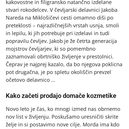
kakovostne in filigransko natančno izdelane
stvari rokodelcev. V čevljarski delavnici Jakoba
Nareda na Miklošičevi cesti omamno diši po
preteklosti – najrazličnejših vrstah usnja, smoli
in lepilu, ki jih potrebuje pri izdelavi in tudi
popravilu čevljev. Jakob je že četrta generacija
mojstrov čevljarjev, ki so pomembno
zaznamovali obrtniško življenje v prestolnici.
Čeprav je najprej kazalo, da bo njegova poklicna
pot drugačna, je po spletu okoliščin prevzel
očetovo delavnico …
Kako začeti prodajo domače kozmetike
Novo leto je čas, ko mnogi izmed nas obrnemo
nov list v življenju. Poskušamo uresničiti skrite
želje in si postavimo nove cilje. Morda ima kdo