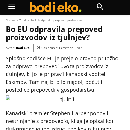
Domov
Živali
Bo EU odpravila prepoved proizvodov...
Bo EU odpravila prepoved
proizvodov iz tjulnjev?
Avtor:
Bodi Eko
Čas branja:
Less than 1
min.
Splošno sodišče EU je prejelo pravno pritožbo
za odpravo prepovedi uvoza proizvodov iz
tjulnjev, ki jo je pripravil kanadski voditelj
Eskimov. Tam naj bi bilo najbolj občutiti
posledice prepovedi v gospodarstvu.
Kanadski premier Stephen Harper ponovil
nestrinjanje s prepovedjo, ki ga je opisal kot
diskriminacijo industrije izdelkov iz tjulnjev.