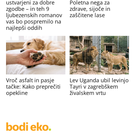
ustvarjeni za dobre
Poletna nega za
zgodbe – in teh 9
zdrave, sijoče in
ljubezenskih romanov
zaščitene lase
vas bo pospremilo na
najlepši oddih
Vroč asfalt in pasje
Lev Uganda ubil levinjo
tačke: Kako preprečiti
Tayri v zagrebškem
opekline
živalskem vrtu