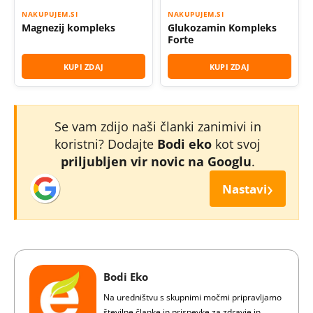
NAKUPUJEM.SI
NAKUPUJEM.SI
Magnezij kompleks
Glukozamin Kompleks
Forte
KUPI ZDAJ
KUPI ZDAJ
Se vam zdijo naši članki zanimivi in
koristni? Dodajte
Bodi eko
kot svoj
priljubljen vir novic na Googlu
.
›
Nastavi
Bodi Eko
Na uredništvu s skupnimi močmi pripravljamo
številne članke in prispevke za zdravje in