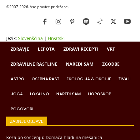
©2007-2026. Vse pravice pridržane.
Jezik:
Slovenščina
|
Hrvatski
ZDRAVJE
LEPOTA
ZDRAVI RECEPTI
VRT
ZDRAVILNE RASTLINE
NAREDI SAM
ZGODBE
ASTRO
OSEBNA RAST
EKOLOGIJA & OKOLJE
ŽIVALI
JOGA
LOKALNO
NAREDI SAM
HOROSKOP
POGOVORI
ZADNJE OBJAVE
Koža po sončenju: Domača hladilna mešanica